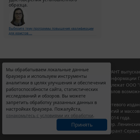
образца.
Выберите тему программы повышения квалификации
для юристов ...
Мы обрабатываем локальные данные
© ООО "НПП "ГАРАНТ-СЕРВИС", 2026. Система ГАРАНТ выпускае
браузера и используем инструменты
участниками Российской ассоциации правовой информации Г
аналитики в целях улучшения и обеспечения
Все права на материалы сайта ГАРАНТ.РУ принадлежат ООО "
работоспособности сайта, статистических
Полное или частичное воспроизведение материалов возможн
исследований и обзоров. Вы можете
Правила использования портала.
запретить обработку указанных данных в
Портал ГАРАНТ.РУ зарегистрирован в качестве сетевого изда
настройках браузера. Пожалуйста,
надзору в сфере связи,информационных технологий и массо
ознакомьтесь с условиями их обработки
.
(Роскомнадзором), Эл № ФС77-58365 от 18 июня 2014 года.
Принять
ООО "НПП "ГАРАНТ-СЕРВИС", 119234, г. Москва, тер. Ленинские 
Разработчик ЭПС Система ГАРАНТ – ООО "НПП "
Гарант-Сервис