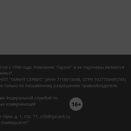
тся с 1990 года. Компания "Гарант" и ее партнеры являются
АРАНТ.
НПП "ГАРАНТ-СЕРВИС" (ИНН 7718013048, ОГРН 1027700495745).
о только по письменному разрешению правообладателя.
ния Федеральной службой по
16+
вых коммуникаций
горы, д. 1, стр. 77,
info@garant.ru
.
-Университет
"