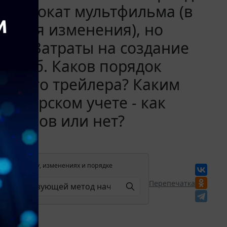
а в прокат мультфильма (в
ситься изменения), но
тен. Затраты на создание
с. руб. Каков порядок
данного трейлера? Каким
галтерском учете - как
ктивов или нет?
лении в силу, изменениях и порядке
Перепечатка