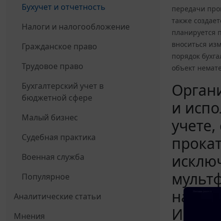
Бухучет и отчетность
передачи про
также создает
Налоги и налогообложение
планируется п
вноситься изм
Гражданское право
порядок бухга
Трудовое право
объект немат
Орган
Бухгалтерский учет в
бюджетной сфере
и испо
Малый бизнес
учете,
Судебная практика
прока
исключ
Военная служба
мультф
Популярное
на инт
Аналитические статьи
Испол
Мнения