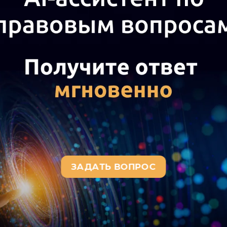
и, в том числе и после выход
с этим в видеоролик будут вно
 срок использования неизвес
ра составляют более 40 000 ты
терского и налогового учета 
м следует учитывать его в бух
ный объект нематериальных а
4
а актуального текста документа и получения полной информации о вступ
окумента, воспользуйтесь поиском в Интернет-версии системы ГАРАНТ: