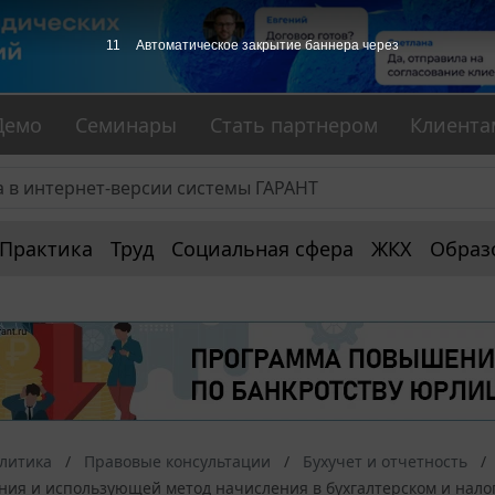
10
Автоматическое закрытие баннера через
Демо
Семинары
Стать партнером
Клиента
Практика
Труд
Социальная сфера
ЖКХ
Образ
алитика
Правовые консультации
Бухучет и отчетность
ния и использующей метод начисления в бухгалтерском и нало