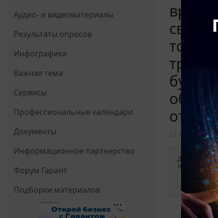
времен
Аудио- и видеоматериалы
связи 
Результаты опросов
точный
Инфографика
трейле
Важная тема
бухгал
Сервисы
образо
отдель
Профессиональные календари
Документы
27 ноября 201
Информационное партнерство
Для просмотр
применения д
Форум Гарант
Подборки материалов