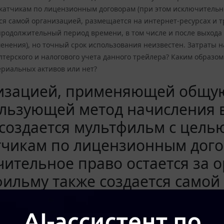
катчикам по лицензионным договорам (при этом исключительное
ся самой организацией, размещается на интернет-ресурсах и т
родолжительный период времени, в том числе и после выхода в
енения), но точный срок использования неизвестен. Затраты на
лтерского и налогового учета данного трейлера? Каким образом 
ериальных активов или нет?
изацией, применяющей общую
льзующей метод начисления в
 создается мультфильм с цел
тчикам по лицензионным дого
ительное право остается за о
ильму также создается самой
ернет-ресурсах и транслируетс
ьзовать трейлер планируется