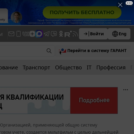
м
Войти
Eng
Перейти в систему ГАРАНТ
ование
Транспорт
Общество
IT
Профессия
П
Организацией, применяющей общую систему
говом учете, создается мультфильм с целью дальнейшей