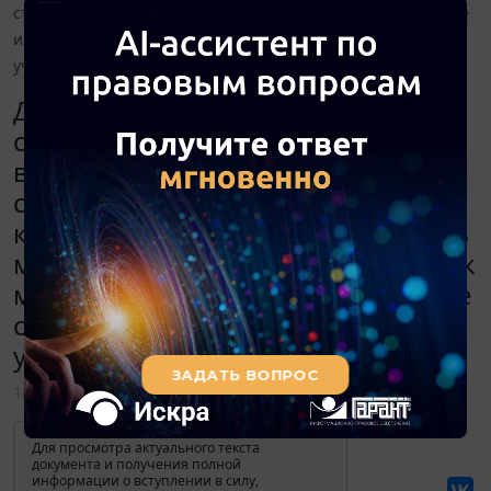
стоимость менее 20 000 руб., учитывать не как малоценное
имущество, а в составе основных средств, отразив это в
учетной политике?
Допустимо ли отдельные группы
основных средств (например
волоконно-оптические линии
связи), срок использования
которых более 10 лет, но стоимость
менее 20 000 руб., учитывать не как
малоценное имущество, а в составе
основных средств, отразив это в
учетной политике?
18 марта 2013
Для просмотра актуального текста
документа и получения полной
информации о вступлении в силу,