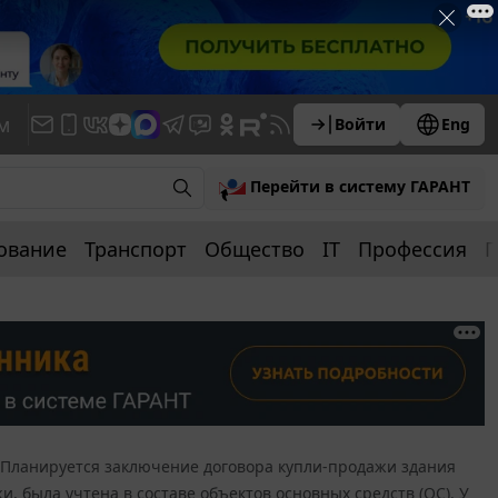
м
Войти
Eng
Перейти в систему ГАРАНТ
ование
Транспорт
Общество
IT
Профессия
П
Планируется заключение договора купли-продажи здания
 была учтена в составе объектов основных средств (ОС). У