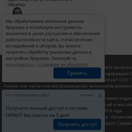
образца.
Мы обрабатываем локальные данные
Выберите тему программы повышения квалификации
браузера и используем инструменты
для юристов ...
аналитики в целях улучшения и обеспечения
работоспособности сайта, статистических
исследований и обзоров. Вы можете
запретить обработку указанных данных в
настройках браузера. Пожалуйста,
ознакомьтесь с условиями их обработки
.
© ООО "НПП "ГАРАНТ-СЕРВИС", 2026. Система ГАРАНТ выпускае
Принять
участниками Российской ассоциации правовой информации Г
Все права на материалы сайта ГАРАНТ.РУ принадлежат ООО "
Полное или частичное воспроизведение материалов возможн
Правила использования портала.
Erid: 4CQwVszH9pWwojUA9Q3
Реклама
Портал ГАРАНТ.РУ зарегистрирован в качестве сетевого изда
надзору в сфере связи,информационных технологий и массо
Получите полный доступ к системе
(Роскомнадзором), Эл № ФС77-58365 от 18 июня 2014 года.
ГАРАНТ бесплатно на 3 дня!
ООО "НПП "ГАРАНТ-СЕРВИС", 119234, г. Москва, тер. Ленинские 
Разработчик ЭПС Система ГАРАНТ – ООО "НПП "
Гарант-Сервис
Получить доступ