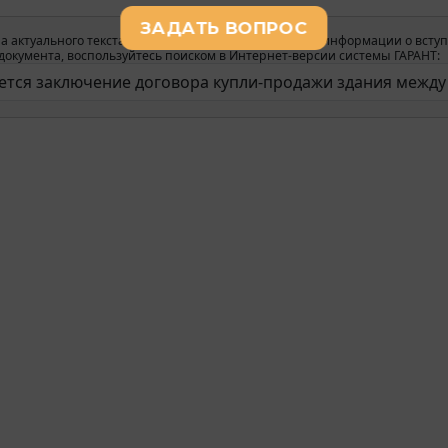
а актуального текста документа и получения полной информации о вступ
окумента, воспользуйтесь поиском в Интернет-версии системы ГАРАНТ: