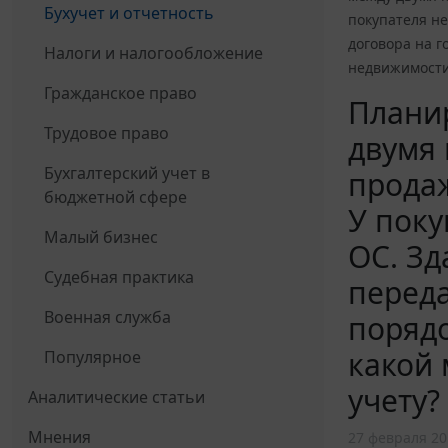
Бухучет и отчетность
покупателя не
договора на г
Налоги и налогообложение
недвижимости
Гражданское право
Плани
Трудовое право
двумя 
Бухгалтерский учет в
продаж
бюджетной сфере
У поку
Малый бизнес
ОС. Зд
Судебная практика
переда
Военная служба
порядо
какой 
Популярное
учету?
Аналитические статьи
Мнения
27 февраля 20