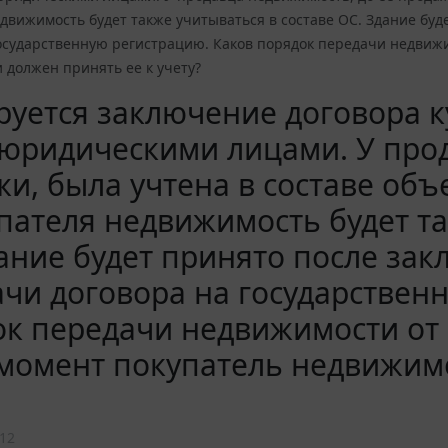
движимость будет также учитываться в составе ОС. Здание буд
осударственную регистрацию. Каков порядок передачи недвижи
 должен принять ее к учету?
руется заключение договора 
юридическими лицами. У прод
и, была учтена в составе объе
пателя недвижимость будет та
ание будет принято после зак
чи договора на государствен
к передачи недвижимости от 
момент покупатель недвижимо
12