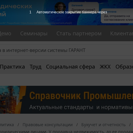
1
Автоматическое закрытие баннера через
Демо
Семинары
Стать партнером
Клиента
Практика
Труд
Социальная сфера
ЖКХ
Образ
алитика
Правовые консультации
Бухучет и отчетность
ридическими лицами. У продавца недвижимость, до ее продажи,