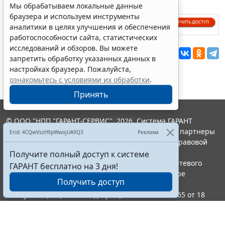
Мы обрабатываем локальные данные
браузера и используем инструменты
аналитики в целях улучшения и обеспечения
работоспособности сайта, статистических
исследований и обзоров. Вы можете
Перепечатка
запретить обработку указанных данных в
настройках браузера. Пожалуйста,
ознакомьтесь с условиями их обработки
.
Принять
© ООО "НПП "ГАРАНТ-СЕРВИС", 2026. Система ГАРАНТ
выпускается с 1990 года. Компания "Гарант" и ее партнеры
Erid: 4CQwVszH9pWwojUA9Q3
Реклама
являются участниками Российской ассоциации правовой
информации ГАРАНТ.
Получите полный доступ к системе
Портал ГАРАНТ.РУ зарегистрирован в качестве сетевого
ГАРАНТ бесплатно на 3 дня!
издания Федеральной службой по надзору в сфере
Получить доступ
связи,информационных технологий и массовых
коммуникаций (Роскомнадзором), Эл № ФС77-58365 от 18
июня 2014 года.
16+