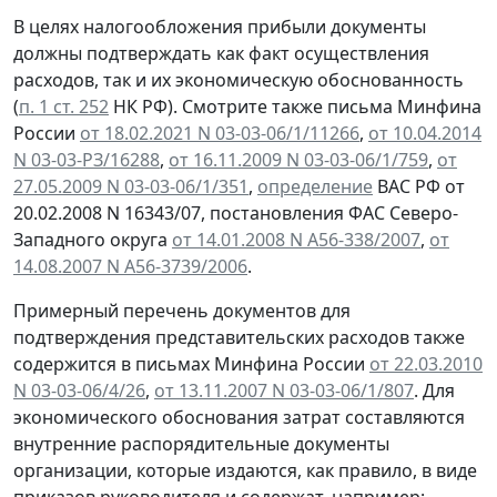
В целях налогообложения прибыли документы
должны подтверждать как факт осуществления
расходов, так и их экономическую обоснованность
(
п. 1 ст. 252
НК РФ). Смотрите также письма Минфина
России
от 18.02.2021 N 03-03-06/1/11266
,
от 10.04.2014
N 03-03-РЗ/16288
,
от 16.11.2009 N 03-03-06/1/759
,
от
27.05.2009 N 03-03-06/1/351
,
определение
ВАС РФ от
20.02.2008 N 16343/07, постановления ФАС Северо-
Западного округа
от 14.01.2008 N А56-338/2007
,
от
14.08.2007 N А56-3739/2006
.
Примерный перечень документов для
подтверждения представительских расходов также
содержится в письмах Минфина России
от 22.03.2010
N 03-03-06/4/26
,
от 13.11.2007 N 03-03-06/1/807
. Для
экономического обоснования затрат составляются
внутренние распорядительные документы
организации, которые издаются, как правило, в виде
приказов руководителя и содержат, например: