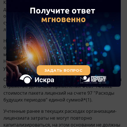
Как мы поняли из рассматриваемой ситуации, в
данном случае стоимость приобретения одной
отдельной лицензионной программы не
существенна, и таким образом каждая отдельная
лицензия может не учитываться в составе НМА.
Но в рассматриваемой ситуации хотя бы стоимость
одного объекта и является незначительной, имеет
место такое количество однородных "малоценных"
НМА, при котором информация о таких объектах
учета в целом становится существенной.
Особенностью рассматриваемой ситуации является
отражение до начала применения ФСБУ 14/2022
стоимости пакета лицензий на счете 97 "Расходы
будущих периодов" единой суммой*(1).
Учтенные ранее в текущих расходах организации-
лицензиата затраты не могут повторно
капитализироваться, на этом основании не должны