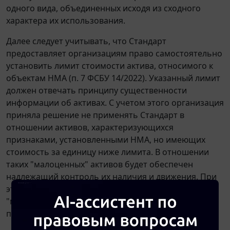
одного вида, объединенных исходя из сходного
характера их использования.
Далее следует учитывать, что Стандарт
предоставляет организациям право самостоятельно
установить лимит стоимости актива, относимого к
объектам НМА (п. 7 ФСБУ 14/2022). Указанный лимит
должен отвечать принципу существенности
информации об активах. С учетом этого организация
приняла решение не применять Стандарт в
отношении активов, характеризующихся
признаками, установленными НМА, но имеющих
стоимость за единицу ниже лимита. В отношении
таких "малоценных" активов будет обеспечен
надлежащий контроль их наличия и движения. При
этом затраты на приобретение, создание
"малоценных" активов признаются расходами
периода, в котором они понесены.