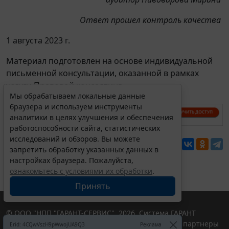
Ответ прошел контроль качества
1 августа 2023 г.
Материал подготовлен на основе индивидуальной
письменной консультации, оказанной в рамках
услуги Правовой консалтинг.
Мы обрабатываем локальные данные
браузера и используем инструменты
аналитики в целях улучшения и обеспечения
работоспособности сайта, статистических
исследований и обзоров. Вы можете
Перепечатка
запретить обработку указанных данных в
настройках браузера. Пожалуйста,
ознакомьтесь с условиями их обработки
.
Принять
© ООО "НПП "ГАРАНТ-СЕРВИС", 2026. Система ГАРАНТ
выпускается с 1990 года. Компания "Гарант" и ее партнеры
Erid: 4CQwVszH9pWwojUA9Q3
Реклама