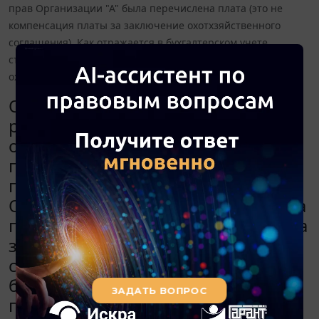
прав Организации "А" была перечислена плата (это не
компенсация платы за заключение охотхзяйственного
соглашения). Как отражается в бухгалтерском учете
стоимость платы за переуступку прав по
охотхозяйственному соглашению?
Организация "А" заключила с
региональными властями
охотхзяйственное соглашение и
передало нам права и обязанности
по нему. За переуступку прав
Организации "А" была перечислена
плата (это не компенсация платы за
заключение охотхзяйственного
соглашения). Как отражается в
бухгалтерском учете стоимость
платы за переуступку прав по