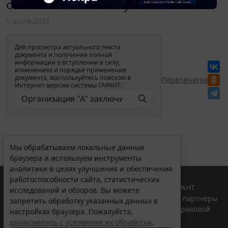
охотхозяйственному соглашению?
5 июля 2023
Для просмотра актуального текста
документа и получения полной
информации о вступлении в силу,
изменениях и порядке применения
документа, воспользуйтесь поиском в
Перепечатка
Интернет-версии системы ГАРАНТ:
Мы обрабатываем локальные данные
браузера и используем инструменты
аналитики в целях улучшения и обеспечения
работоспособности сайта, статистических
© ООО "НПП "ГАРАНТ-СЕРВИС", 2026. Система ГАРАНТ
исследований и обзоров. Вы можете
выпускается с 1990 года. Компания "Гарант" и ее партнеры
запретить обработку указанных данных в
являются участниками Российской ассоциации правовой
настройках браузера. Пожалуйста,
информации ГАРАНТ.
ознакомьтесь с условиями их обработки
.