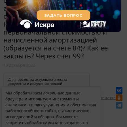
списание начисленной
амортизации по объектам,
стоимость которых ниже лимита.
Но что делать с разницей между
первоначальной стоимостью и
начисленной амортизацией
(образуется на счете 84)? Как ее
закрыть? Через счет 99?
19 декабря 2022
Для просмотра актуального текста
документа и получения полной
информации о вступлении в силу,
изменениях и порядке применения
Мы обрабатываем локальные данные
документа, воспользуйтесь поиском в
Перепечатка
браузера и используем инструменты
Интернет-версии системы ГАРАНТ:
аналитики в целях улучшения и обеспечения
работоспособности сайта, статистических
исследований и обзоров. Вы можете
запретить обработку указанных данных в