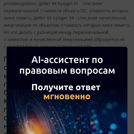
рекомендовано: Дебет 84 Кредит 01 - списание
первоначальной стоимости объекта ОС, стоимость которых
ниже лимита; Дебет 02 Кредит 84 - списание начисленной
амортизации по объектам, стоимость которых ниже лимита.
Но что делать с разницей между первоначальной
стоимостью и начисленной амортизацией (образуется на
счете 84)? Как ее закрыть? Через счет 99?
При переходе на ФСБУ 6/2020
основные средства (ОС), стоимость
которых ниже лимита, были
переведены на малоценные, как и
было рекомендовано: Дебет 84
Кредит 01 - списание
первоначальной стоимости
объекта ОС, стоимость которых
ниже лимита; Дебет 02 Кредит 84 -