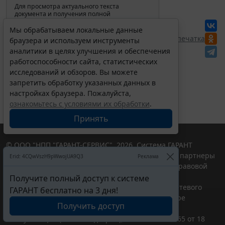
Для просмотра актуального текста
документа и получения полной
информации о вступлении в силу,
изменениях и порядке применения
Мы обрабатываем локальные данные
документа, воспользуйтесь поиском в
Перепечатка
браузера и используем инструменты
Интернет-версии системы ГАРАНТ:
аналитики в целях улучшения и обеспечения
работоспособности сайта, статистических
исследований и обзоров. Вы можете
запретить обработку указанных данных в
настройках браузера. Пожалуйста,
ознакомьтесь с условиями их обработки
.
Принять
© ООО "НПП "ГАРАНТ-СЕРВИС", 2026. Система ГАРАНТ
выпускается с 1990 года. Компания "Гарант" и ее партнеры
Erid: 4CQwVszH9pWwojUA9Q3
Реклама
являются участниками Российской ассоциации правовой
информации ГАРАНТ.
Получите полный доступ к системе
Портал ГАРАНТ.РУ зарегистрирован в качестве сетевого
ГАРАНТ бесплатно на 3 дня!
издания Федеральной службой по надзору в сфере
Получить доступ
связи,информационных технологий и массовых
коммуникаций (Роскомнадзором), Эл № ФС77-58365 от 18