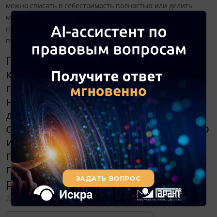
можно списать в себестоимость полностью или делить
между незавершенным производством и реализованной
продукцией? И если делить, то все расходы или только
прямые?
При производстве гофротары на
конец периода образуются остатки
готовой продукции и
незавершенного производства. В
данном случае затраты можно
списать в себестоимость полностью
или делить между незавершенным
производством и реализованной
продукцией? И если делить, то все
расходы или только прямые?
22 апреля 2022