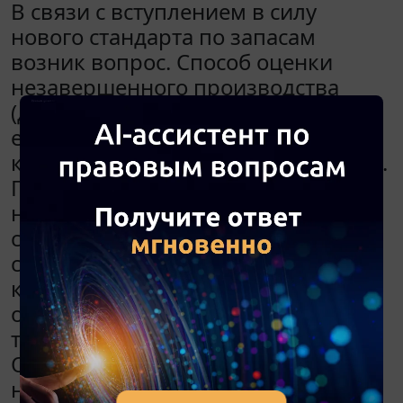
В связи с вступлением в силу
нового стандарта по запасам
возник вопрос. Способ оценки
незавершенного производства
(далее - НЗП) зависит от того,
единичное производство у
компании или массовое (серийное).
При единичном производстве НЗП
нужно оценивать по фактической
себестоимости, при массовом и
серийном производстве у
компании есть несколько способов
оценки НЗП (п. 27 ФСБУ 5/2019), в
том числе в сумме прямых затрат.
Организация занимается бурением
нефтяных скважин для заказчиков: