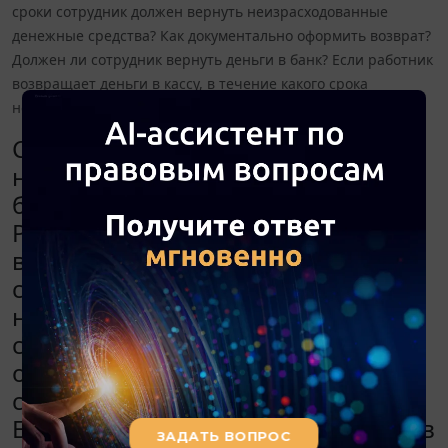
сроки сотрудник должен вернуть неизрасходованные
денежные средства? Как документально оформить возврат?
Должен ли сотрудник вернуть деньги в банк? Если работник
возвращает деньги в кассу, в течение какого срока
необходимо осуществить передачу средств в банк?
Сотрудник организации был
направлен в командировку. Ему
были выданы деньги под отчет.
Работник израсходовал меньше
выданного. В какие сроки
сотрудник должен вернуть
неизрасходованные денежные
средства? Как документально
оформить возврат? Должен ли
сотрудник вернуть деньги в банк?
Если работник возвращает деньги в