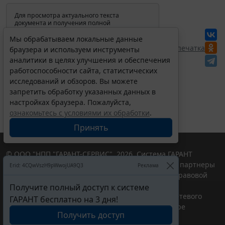
Для просмотра актуального текста
документа и получения полной
информации о вступлении в силу,
изменениях и порядке применения
Мы обрабатываем локальные данные
документа, воспользуйтесь поиском в
Перепечатка
браузера и используем инструменты
Интернет-версии системы ГАРАНТ:
аналитики в целях улучшения и обеспечения
работоспособности сайта, статистических
исследований и обзоров. Вы можете
запретить обработку указанных данных в
настройках браузера. Пожалуйста,
ознакомьтесь с условиями их обработки
.
Принять
© ООО "НПП "ГАРАНТ-СЕРВИС", 2026. Система ГАРАНТ
выпускается с 1990 года. Компания "Гарант" и ее партнеры
Erid: 4CQwVszH9pWwojUA9Q3
Реклама
являются участниками Российской ассоциации правовой
информации ГАРАНТ.
Получите полный доступ к системе
Портал ГАРАНТ.РУ зарегистрирован в качестве сетевого
ГАРАНТ бесплатно на 3 дня!
издания Федеральной службой по надзору в сфере
Получить доступ
связи,информационных технологий и массовых