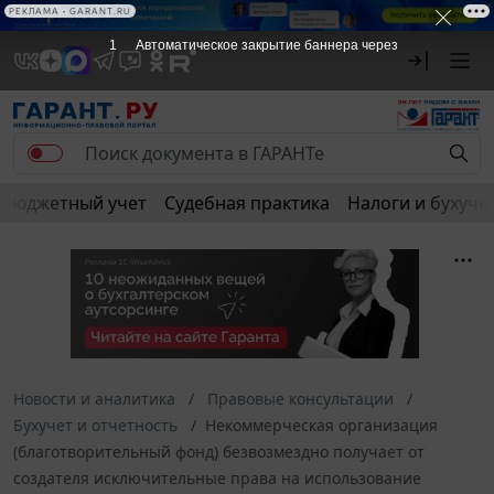
РЕКЛАМА
РЕКЛАМА • GARANT.RU
1
Автоматическое закрытие баннера через
Бюджетный учет
Судебная практика
Налоги и бухуче
Новости и аналитика
Правовые консультации
Бухучет и отчетность
Некоммерческая организация
(благотворительный фонд) безвозмездно получает от
создателя исключительные права на использование