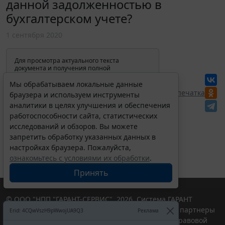
данной задолженностью в
бухгалтерском учете?
1 сентября 2020
Для просмотра актуального текста
документа и получения полной
информации о вступлении в силу,
изменениях и порядке применения
Мы обрабатываем локальные данные
документа, воспользуйтесь поиском в
Перепечатка
браузера и используем инструменты
Интернет-версии системы ГАРАНТ:
аналитики в целях улучшения и обеспечения
работоспособности сайта, статистических
исследований и обзоров. Вы можете
запретить обработку указанных данных в
настройках браузера. Пожалуйста,
ознакомьтесь с условиями их обработки
.
Принять
© ООО "НПП "ГАРАНТ-СЕРВИС", 2026. Система ГАРАНТ
выпускается с 1990 года. Компания "Гарант" и ее партнеры
Erid: 4CQwVszH9pWwojUA9Q3
Реклама
являются участниками Российской ассоциации правовой