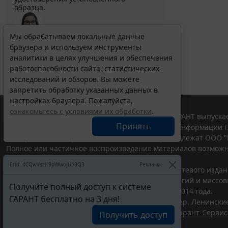
образца.
Мы обрабатываем локальные данные
Выберите тему программы повышения квалификации
браузера и используем инструменты
для юристов ...
аналитики в целях улучшения и обеспечения
работоспособности сайта, статистических
исследований и обзоров. Вы можете
запретить обработку указанных данных в
настройках браузера. Пожалуйста,
ознакомьтесь с условиями их обработки
.
© ООО "НПП "ГАРАНТ-СЕРВИС", 2026. Система ГАРАНТ выпускае
Принять
участниками Российской ассоциации правовой информации Г
Все права на материалы сайта ГАРАНТ.РУ принадлежат ООО "
Полное или частичное воспроизведение материалов возможн
Правила использования портала.
Erid: 4CQwVszH9pWwojUA9Q3
Реклама
Портал ГАРАНТ.РУ зарегистрирован в качестве сетевого изда
надзору в сфере связи,информационных технологий и массо
Получите полный доступ к системе
(Роскомнадзором), Эл № ФС77-58365 от 18 июня 2014 года.
ГАРАНТ бесплатно на 3 дня!
ООО "НПП "ГАРАНТ-СЕРВИС", 119234, г. Москва, тер. Ленинские 
Разработчик ЭПС Система ГАРАНТ – ООО "НПП "
Гарант-Сервис
Получить доступ