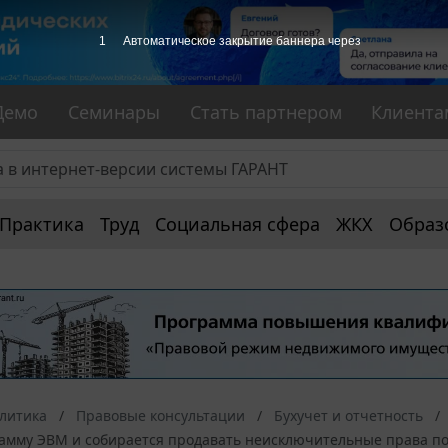
1
Автоматическое закрытие баннера через
Демо
Семинары
Стать партнером
Клиента
Практика
Труд
Социальная сфера
ЖКХ
Образ
алитика
Правовые консультации
Бухучет и отчетность
рамму ЭВМ и собирается продавать неисключительные права по