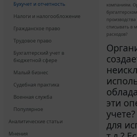
Бухучет и отчетность
компаниям. О
бухгалтерском
Налоги и налогообложение
производства 
списывать в м
Гражданское право
расходов?
Трудовое право
Органи
Бухгалтерский учет в
создае
бюджетной сфере
неискл
Малый бизнес
исполь
Судебная практика
облада
Военная служба
эти оп
Популярное
учете?
Аналитические статьи
для ис
т.д.? 
Мнения