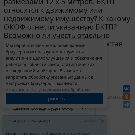
размерами 12 х 5 метров. БКТП
относится к движимому или
недвижимому имуществу? К какому
ОКОФ отнести указанную БКТП?
Возможно ли учесть отдельно
оборудование, входящее в состав
Мы обрабатываем локальные данные
БКТП?
браузера и используем инструменты
аналитики в целях улучшения и обеспечения
27 марта 2019
работоспособности сайта, статистических
исследований и обзоров. Вы можете
запретить обработку указанных данных в
Для просмотра актуального текста
документа и получения полной
настройках браузера. Пожалуйста,
информации о вступлении в силу,
ознакомьтесь с условиями их обработки
.
изменениях и порядке применения
документа, воспользуйтесь поиском в
Перепечатка
Принять
Интернет-версии системы ГАРАНТ:
Erid: 4CQwVszH9pWwojUA9Q3
Реклама
Получите полный доступ к системе