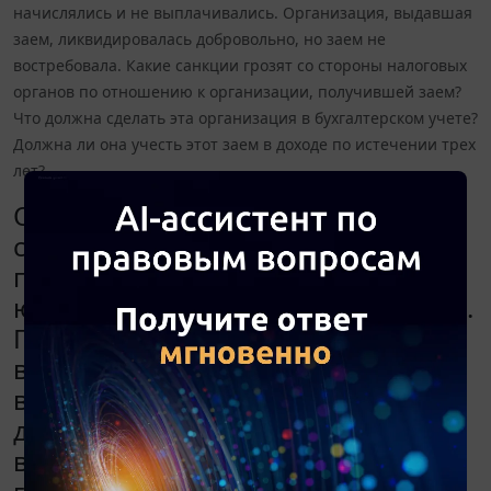
начислялись и не выплачивались. Организация, выдавшая
заем, ликвидировалась добровольно, но заем не
востребовала. Какие санкции грозят со стороны налоговых
органов по отношению к организации, получившей заем?
Что должна сделать эта организация в бухгалтерском учете?
Должна ли она учесть этот заем в доходе по истечении трех
лет?
Одно юридическое лицо (общая
система налогообложения) выдало
процентный заем другому
юридическому лицу три года назад.
Проценты не начислялись и не
выплачивались. Организация,
выдавшая заем, ликвидировалась
добровольно, но заем не
востребовала. Какие санкции