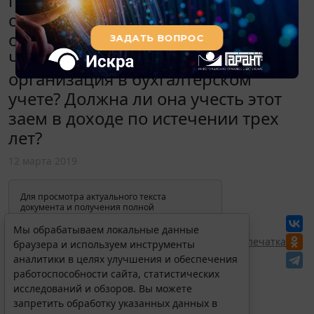
грозят со стороны налоговых
органов по отношению к
организации, получившей заем?
Что должна сделать эта
организация в бухгалтерском
учете? Должна ли она учесть этот
заем в доходе по истечении трех
лет?
12 марта 2019
Для просмотра актуального текста
документа и получения полной
информации о вступлении в силу,
изменениях и порядке применения
Мы обрабатываем локальные данные
документа, воспользуйтесь поиском в
Перепечатка
браузера и используем инструменты
Интернет-версии системы ГАРАНТ:
аналитики в целях улучшения и обеспечения
работоспособности сайта, статистических
исследований и обзоров. Вы можете
запретить обработку указанных данных в