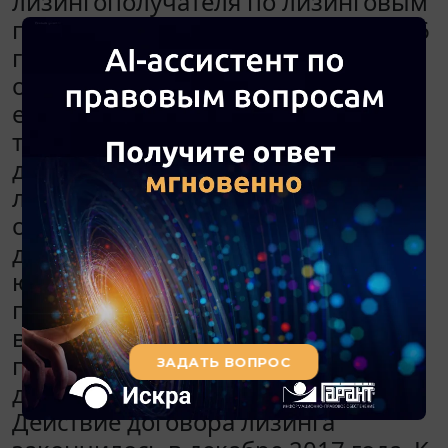
лизингополучателя по лизинговым
платежам за период с декабря 2016
года по декабрь 2017 года. Срок
оплаты лизинговых платежей -
ежемесячно, не позднее 10 числа
текущего месяца. При заключении
договора лизинга с
лизингополучателем
одновременно был подписан
договор поручительства с
юридическим лицом. В договоре
поручительства указано, что он
вступает в силу с момента
подписания сторонами и действует
до 10.02.2018 включительно.
Действие договора лизинга