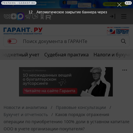
РЕКЛАМА
РЕКЛАМА • GARANT.RU
12
Автоматическое закрытие баннера через
Бюджетный учет
Судебная практика
Налоги и бухуче
Новости и аналитика
Правовые консультации
Бухучет и отчетность
Каков порядок отражения
операции по приобретению 100% доли в уставном капитале
ООО в учете организации-покупателя?