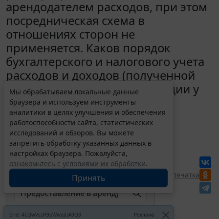
арендодателем расходов, при этом
посредническая схема в
отношениях сторон не
применяется. Каков порядок
бухгалтерского и налогового учета
расходов и доходов (полученной
компенсации) данной операции у
Мы обрабатываем локальные данные
арендодателя?
браузера и используем инструменты
аналитики в целях улучшения и обеспечения
14 июня 2017
работоспособности сайта, статистических
исследований и обзоров. Вы можете
запретить обработку указанных данных в
Для просмотра актуального текста
документа и получения полной
настройках браузера. Пожалуйста,
информации о вступлении в силу,
ознакомьтесь с условиями их обработки
.
изменениях и порядке применения
документа, воспользуйтесь поиском в
Перепечатка
Принять
Интернет-версии системы ГАРАНТ:
Erid: 4CQwVszH9pWwojUA9Q3
Реклама