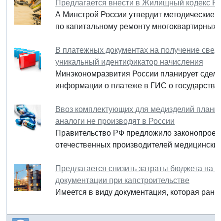
Предлагается внести в Жилищный кодекс Р
А Минстрой России утвердит методические 
по капитальному ремонту многоквартирных 
В платежных документах на получение свед
уникальный идентификатор начисления
Минэкономразвития России планирует сдела
информации о платеже в ГИС о государстве
Ввоз комплектующих для медизделий планир
аналоги не производят в России
Правительство РФ предложило законопроект
отечественных производителей медицинских
Предлагается снизить затраты бюджета на 
документации при капстроительстве
Имеется в виду документация, которая ране