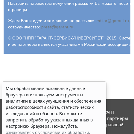
Настроить параметры получения рассылки Вы можете, посети
страницы.
Ждем Ваши идеи и замечания по рассылке:
editor@garant.ru
.
Р
сотрудничество:
press@garant.ru
.
© ООО "НПП "ГАРАНТ-СЕРВИС-УНИВЕРСИТЕТ", 2015. Система Г
и ее партнеры являются участниками Российской ассоциации
Мы обрабатываем локальные данные
браузера и используем инструменты
аналитики в целях улучшения и обеспечения
работоспособности сайта, статистических
© ООО "НПП "ГАРАНТ-СЕРВИС", 2026. Система ГАРАНТ
исследований и обзоров. Вы можете
выпускается с 1990 года. Компания "Гарант" и ее партнеры
запретить обработку указанных данных в
являются участниками Российской ассоциации правовой
настройках браузера. Пожалуйста,
информации ГАРАНТ.
ознакомьтесь с условиями их обработки
.