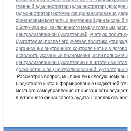
главный администратор (администратор) доходов б
(администратор) источников финансирования дефи
финансовый контроль и внутренний финансовый ауд
обслуживании, заключенного между главным распо
централизованной бухгалтерией, учетную политику
бухгалтерия, после чего учетная политика утвержд
организации внутреннего контроля нет ни в договоре
исполнить указанные полномочия, если полномочия
централизованной бухгалтерии и в штате имеются т
должностных лиц централизованной бухгалтерии в 
Рассмотрев вопрос, мы пришли к следующему выво
бюджетного учета и формированию бюджетной отчетн
местного самоуправления от обязанности осуществ
внутреннего финансового аудита. Порядок осуществ