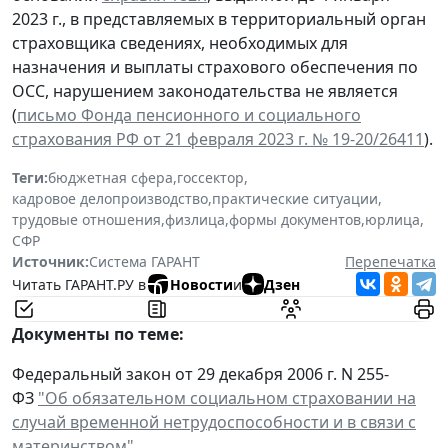
2023 г., в представляемых в территориальный орган
страховщика сведениях, необходимых для
назначения и выплаты страхового обеспечения по
ОСС, нарушением законодательства не является
(
письмо Фонда пенсионного и социального
страхования РФ от 21 февраля 2023 г. № 19-20/26411
).
Теги:
бюджетная сфера
,
госсектор
,
кадровое делопроизводство
,
практические ситуации
,
трудовые отношения
,
физлица
,
формы документов
,
юрлица
,
СФР
Источник:
Система ГАРАНТ
Перепечатка
Читать ГАРАНТ.РУ в
Новости
и
Дзен
Документы по теме:
Федеральный закон от 29 декабря 2006 г. N 255-
ФЗ
"Об обязательном социальном страховании на
случай временной нетрудоспособности и в связи с
материнством"