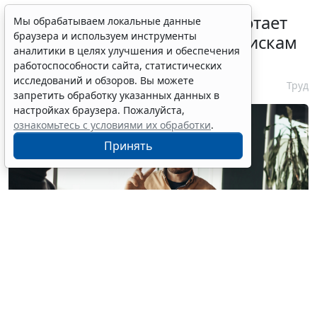
С 1 февраля 2027 года заработает
Мы обрабатываем локальные данные
браузера и используем инструменты
ГОСТ по психосоциальным рискам
аналитики в целях улучшения и обеспечения
на рабочем месте
работоспособности сайта, статистических
исследований и обзоров. Вы можете
7 августа 2026 17:11
Труд
запретить обработку указанных данных в
настройках браузера. Пожалуйста,
ознакомьтесь с условиями их обработки
.
Принять
© milkos / Фотобанк 123RF.com
В СМИ прошла волна публикаций о том, что с 1