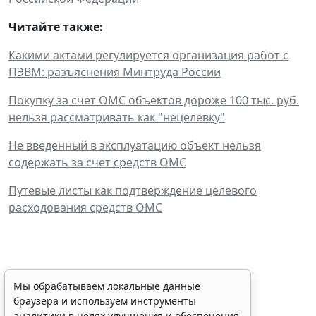
Читайте также:
Какими актами регулируется организация работ с
ПЭВМ: разъяснения Минтруда России
Покупку за счет ОМС объектов дороже 100 тыс. руб.
нельзя рассматривать как "нецелевку"
Не введенный в эксплуатацию объект нельзя
содержать за счет средств ОМС
Путевые листы как подтверждение целевого
расходования средств ОМС
Сервис автоматического
Мы обрабатываем локальные данные
браузера и используем инструменты
аннулирования патентов за
аналитики в целях улучшения и обеспечения