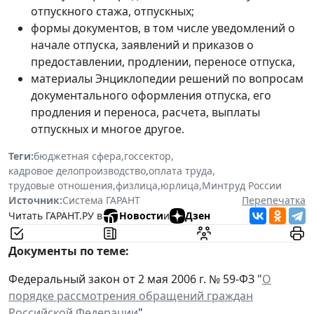
отпускного стажа, отпускных;
формы документов, в том числе уведомлений о
начале отпуска, заявлений и приказов о
предоставлении, продлении, переносе отпуска,
материалы Энциклопедии решений по вопросам
документального оформления отпуска, его
продления и переноса, расчета, выплаты
отпускных и многое другое.
Теги:
бюджетная сфера
,
госсектор
,
кадровое делопроизводство
,
оплата труда
,
трудовые отношения
,
физлица
,
юрлица
,
Минтруд России
Источник:
Система ГАРАНТ
Перепечатка
Читать ГАРАНТ.РУ в
Новости
и
Дзен
Документы по теме:
Федеральный закон от 2 мая 2006 г. № 59-ФЗ "
О
порядке рассмотрения обращений граждан
Российской Федерации
"