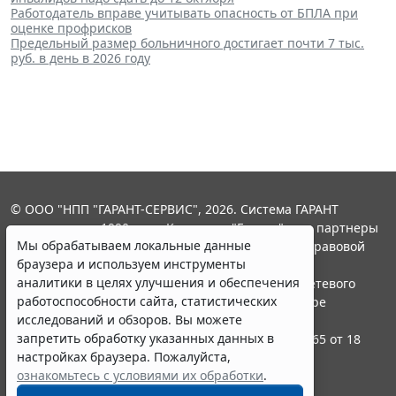
Работодатель вправе учитывать опасность от БПЛА при
оценке профрисков
Предельный размер больничного достигает почти 7 тыс.
руб. в день в 2026 году
© ООО "НПП "ГАРАНТ-СЕРВИС", 2026. Система ГАРАНТ
выпускается с 1990 года. Компания "Гарант" и ее партнеры
Мы обрабатываем локальные данные
являются участниками Российской ассоциации правовой
браузера и используем инструменты
информации ГАРАНТ.
аналитики в целях улучшения и обеспечения
Портал ГАРАНТ.РУ зарегистрирован в качестве сетевого
работоспособности сайта, статистических
издания Федеральной службой по надзору в сфере
исследований и обзоров. Вы можете
связи,информационных технологий и массовых
запретить обработку указанных данных в
коммуникаций (Роскомнадзором), Эл № ФС77-58365 от 18
настройках браузера. Пожалуйста,
июня 2014 года.
ознакомьтесь с условиями их обработки
.
16+