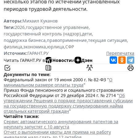
несколько этапов по истечении установленных
периодов трудовой деятельности.
Авторы:
Михаил Куканов
Теги:
2026
,
государственное управление
,
государственный контроль (надзор)
,
дети
,
поддержка бизнеса
,
правоприменение
,
текущая ситуация
,
физлица
,
экономика
,
юрлица
,
СФР
Источник:
ГАРАНТ.РУ
Перепечатка
Читать ГАРАНТ.РУ в
Новости
и
Дзен
Документы по теме:
Федеральный закон от 19 июня 2000 г. № 82-ФЗ "
О
минимальном размере оплаты труда
"
Приказ Фонда пенсионного и социального страхования
Российской Федерации от 29 декабря 2024 г. № 2714 "
Об
утверждении Решения о порядке предоставления субсидии
на государственную поддержку стимулирования найма
отдельных категорий граждан
"
Читайте также:
Сервис автоматического аннулирования патентов за
неуплату запустят с 10 августа
Отчет о выполнении квоты для приема на работу
инвалидов надо сдать до 12 октября