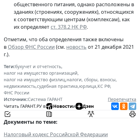
общественного питания, однако расположены в
зданиях (строениях, сооружениях), относящихся
к соответствующим центрам (комплексам), как
их определяет
ст. 378.2 НК РФ
.
Отметим, что оба определения также включены
в
Обзор ФНС России
(см.
новость
от 21 декабря 2021
г.).
Теги:
бухучет и отчетность
,
налог на имущество организаций
,
налог на имущество физлиц
,
налоги, сборы, взносы
,
недвижимость
,
судебная практика
,
юрлица
,
КС РФ
,
ФНС России
Источник:
Система ГАРАНТ
Перепечатка
Читать ГАРАНТ.РУ в
Новости
и
Дзен
Документы по теме:
Налоговый кодекс Российской Федерации