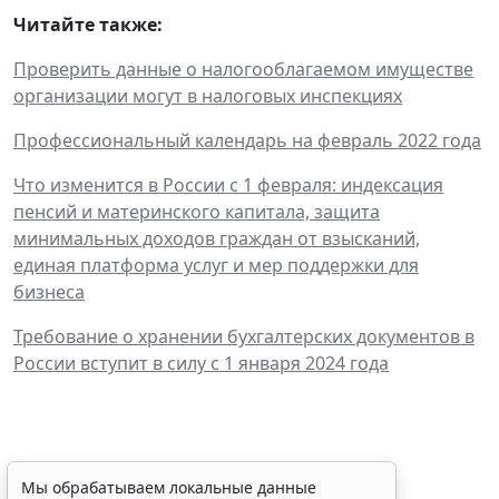
Читайте также:
Проверить данные о налогооблагаемом имуществе
организации могут в налоговых инспекциях
Профессиональный календарь на февраль 2022 года
Что изменится в России с 1 февраля: индексация
пенсий и материнского капитала, защита
минимальных доходов граждан от взысканий,
единая платформа услуг и мер поддержки для
бизнеса
Требование о хранении бухгалтерских документов в
России вступит в силу с 1 января 2024 года
ФНС России рассказала
Мы обрабатываем локальные данные