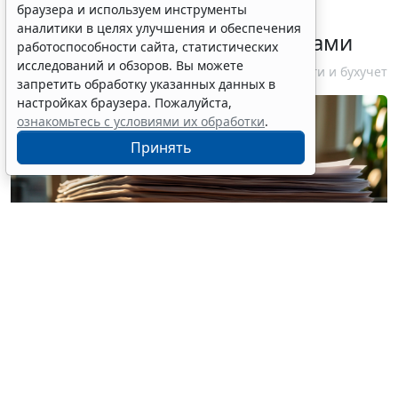
браузера и используем инструменты
налогоплательщикам об
аналитики в целях улучшения и обеспечения
изменениях в работе с акцизами
работоспособности сайта, статистических
исследований и обзоров. Вы можете
10 августа 2026 12:10
Налоги и бухучет
запретить обработку указанных данных в
настройках браузера. Пожалуйста,
ознакомьтесь с условиями их обработки
.
Принять
© vitaliyborkovskiy / Фотобанк 123RF.com
Организации, ведущие деятельность, связанную с
добычей углеводородного сырья на новом морском
месторождении углеводородного сырья,
вправе