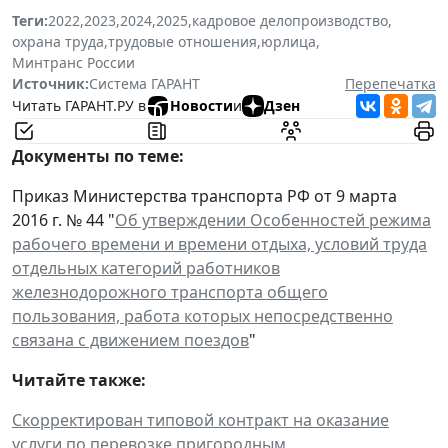
Теги:
2022
,
2023
,
2024
,
2025
,
кадровое делопроизводство
,
охрана труда
,
трудовые отношения
,
юрлица
,
Минтранс России
Источник:
Система ГАРАНТ
Перепечатка
Читать ГАРАНТ.РУ в
Новости
и
Дзен
Документы по теме:
Приказ Министерства транспорта РФ от 9 марта
2016 г. № 44 "
Об утверждении Особенностей режима
рабочего времени и времени отдыха, условий труда
отдельных категорий работников
железнодорожного транспорта общего
пользования, работа которых непосредственно
связана с движением поездов
"
Читайте также:
Скорректирован типовой контракт на оказание
услуги по перевозке пригородным