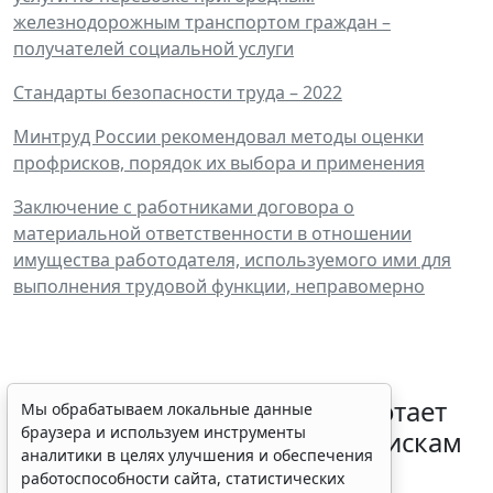
железнодорожным транспортом граждан –
получателей социальной услуги
Стандарты безопасности труда – 2022
Минтруд России рекомендовал методы оценки
профрисков, порядок их выбора и применения
Заключение с работниками договора о
материальной ответственности в отношении
имущества работодателя, используемого ими для
выполнения трудовой функции, неправомерно
С 1 февраля 2027 года заработает
Мы обрабатываем локальные данные
браузера и используем инструменты
ГОСТ по психосоциальным рискам
аналитики в целях улучшения и обеспечения
на рабочем месте
работоспособности сайта, статистических