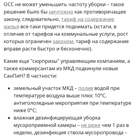
ОСС не может уменьшить частоту уборки – такое
решение было бы
ничтожно
как противоречащее
закону, следовательно,
тариф на содержание
жилья
все-таки придется поднимать (кстати, в
отличие от тарифов на коммунальные услуги, рост
которых ограничен
законом
, тариф на содержание
вправе расти быстро и бесконечно).
Какие еще "сюрпризы" управляющим компаниям, а
также коммерсантам из МКД подкинули новые
СанПиН? В частности:
земельный участок МКД –
полив
водой при
температуре воздуха выше плюс 10°С,
антигололедные мероприятия при температуре
ниже 0°С;
влажная дезинфицирующая уборка
мусороприемной камеры –
не реже
чем 1 раз в
неделю, дезинфекция ствола мусоропровода –