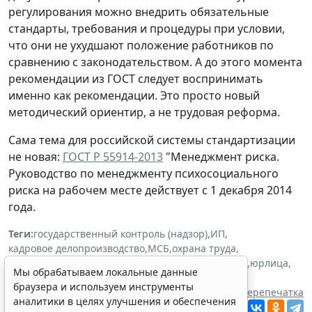
регулирования можно внедрить обязательные
стандарты, требования и процедуры при условии,
что они не ухудшают положение работников по
сравнению с законодательством. А до этого момента
рекомендации из ГОСТ следует воспринимать
именно как рекомендации. Это просто новый
методический ориентир, а не трудовая реформа.
Сама тема для российской системы стандартизации
не новая:
ГОСТ Р 55914-2013
"Менеджмент риска.
Руководство по менеджменту психосоциального
риска на рабочем месте действует с 1 декабря 2014
года.
Теги:
государственный контроль (надзор)
,
ИП
,
кадровое делопроизводство
,
МСБ
,
охрана труда
,
текущая ситуация
,
трудовые отношения
,
физлица
,
юрлица
,
Мы обрабатываем локальные данные
Росстандарт
браузера и используем инструменты
Источник:
Система ГАРАНТ
Перепечатка
аналитики в целях улучшения и обеспечения
Читать ГАРАНТ.РУ в
Новости
и
Дзен