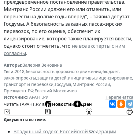
преждевременное постановление правительства,
Минтранс России должен его или отменить, или
перенести на долгие годы вперед", – заявил депутат
Госдумы. А безопасность заказных пассажирских
перевозок, по его оценке, обеспечит их
лицензирование, которое также планируется ввести,
однако стоит отметить, что
не все эксперты с ним
согласны
.
Авторы:
Валерия Зеновина
Теги:
2018
,
безопасность дорожного движения
,
бюджет
,
законопроекты
,
защита детей
,
инициативы
,
лицензирование
,
транспорт и перевозки
,
Госдума
,
Минтранс России
,
Президент РФ
,
Евгений Москвичев
Источник:
ГАРАНТ.РУ
Перепечатка
Читать ГАРАНТ.РУ в
Новости
и
Дзен
Документы по теме:
Воздушный кодекс Российской Федерации