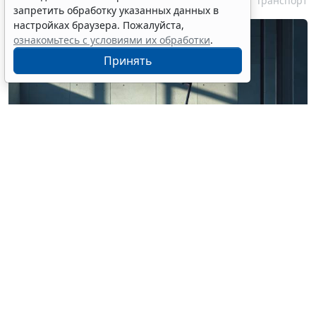
6 августа 2026 18:03
Транспорт
запретить обработку указанных данных в
настройках браузера. Пожалуйста,
ознакомьтесь с условиями их обработки
.
Принять
© ss0937943562 / Фотобанк 123RF.com
Роспотребнадзор рассказал, на что обратить
внимание при использовании системы кикшеринга.
В частности, потребителям следует ознакомиться с
пользовательским соглашением, тарифами,
правилами эксплуатации транспортного средства и
порядком списания денег. Публикация размещена на