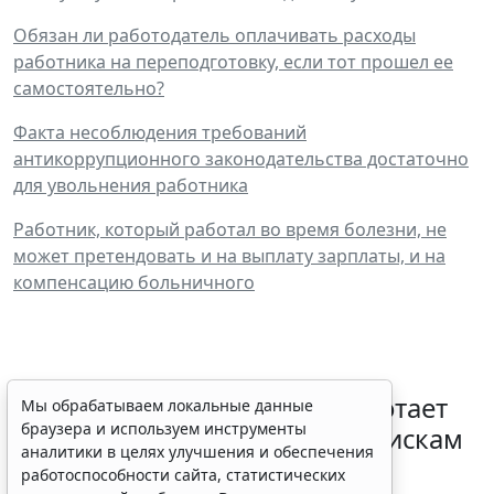
Обязан ли работодатель оплачивать расходы
работника на переподготовку, если тот прошел ее
самостоятельно?
Факта несоблюдения требований
антикоррупционного законодательства достаточно
для увольнения работника
Работник, который работал во время болезни, не
может претендовать и на выплату зарплаты, и на
компенсацию больничного
С 1 февраля 2027 года заработает
Мы обрабатываем локальные данные
браузера и используем инструменты
ГОСТ по психосоциальным рискам
аналитики в целях улучшения и обеспечения
на рабочем месте
работоспособности сайта, статистических