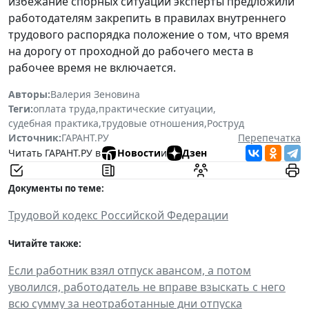
избежание спорных ситуаций эксперты предложили
работодателям закрепить в правилах внутреннего
трудового распорядка положение о том, что время
на дорогу от проходной до рабочего места в
рабочее время не включается.
Авторы:
Валерия Зеновина
Теги:
оплата труда
,
практические ситуации
,
судебная практика
,
трудовые отношения
,
Роструд
Источник:
ГАРАНТ.РУ
Перепечатка
Читать ГАРАНТ.РУ в
Новости
и
Дзен
Документы по теме:
Трудовой кодекс Российской Федерации
Читайте также:
Если работник взял отпуск авансом, а потом
уволился, работодатель не вправе взыскать с него
всю сумму за неотработанные дни отпуска