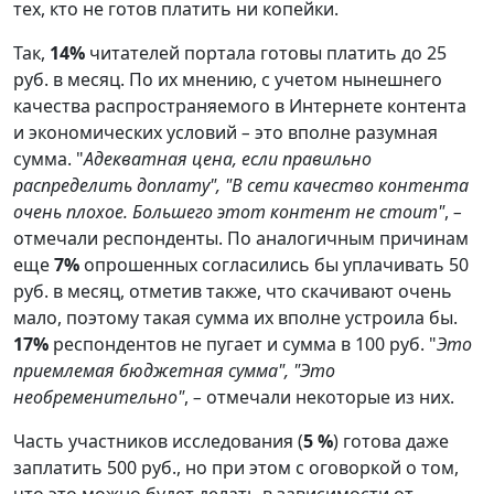
тех, кто не готов платить ни копейки.
Так,
14%
читателей портала готовы платить до 25
руб. в месяц. По их мнению, с учетом нынешнего
качества распространяемого в Интернете контента
и экономических условий
–
это вполне разумная
сумма. "
Адекватная цена, если правильно
распределить доплату", "В сети качество контента
очень плохое. Большего этот контент не стоит"
,
–
отмечали респонденты. По аналогичным причинам
еще
7%
опрошенных согласились бы уплачивать 50
руб. в месяц, отметив также, что скачивают очень
мало, поэтому такая сумма их вполне устроила бы.
17%
респондентов не пугает и сумма в 100 руб. "
Это
приемлемая бюджетная сумма", "Это
необременительно"
,
–
отмечали некоторые из них.
Часть участников исследования (
5 %
) готова даже
заплатить 500 руб., но при этом с оговоркой о том,
что это можно будет делать в зависимости от