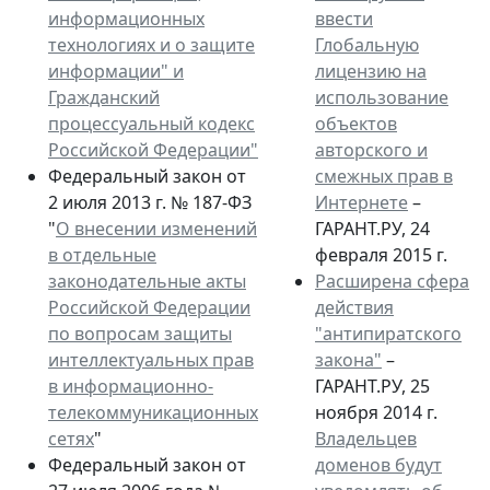
информационных
ввести
технологиях и о защите
Глобальную
информации" и
лицензию на
Гражданский
использование
процессуальный кодекс
объектов
Российской Федерации"
авторского и
Федеральный закон от
смежных прав в
2 июля 2013 г. № 187-ФЗ
Интернете
–
"
О внесении изменений
ГАРАНТ.РУ, 24
в отдельные
февраля 2015 г.
законодательные акты
Расширена сфера
Российской Федерации
действия
по вопросам защиты
"антипиратского
интеллектуальных прав
закона"
–
в информационно-
ГАРАНТ.РУ, 25
телекоммуникационных
ноября 2014 г.
сетях
"
Владельцев
Федеральный закон от
доменов будут