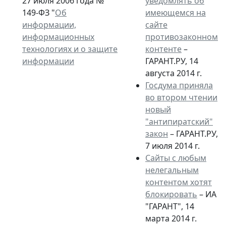
27 июля 2006 года №
уведомлять об
149-ФЗ "
Об
имеющемся на
информации,
сайте
информационных
противозаконном
технологиях и о защите
контенте
–
информации
ГАРАНТ.РУ, 14
августа 2014 г.
Госдума приняла
во втором чтении
новый
"антипиратский"
закон
– ГАРАНТ.РУ,
7 июля 2014 г.
Сайты с любым
нелегальным
контентом хотят
блокировать
– ИА
"ГАРАНТ", 14
марта 2014 г.