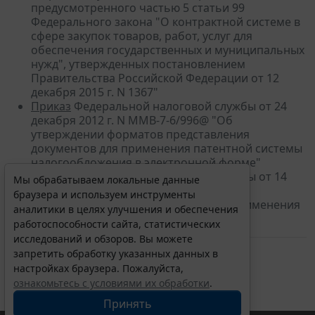
предусмотренного частью 5 статьи 99
Федерального закона "О контрактной системе в
сфере закупок товаров, работ, услуг для
обеспечения государственных и муниципальных
нужд", утвержденных постановлением
Правительства Российской Федерации от 12
декабря 2015 г. N 1367"
Приказ
Федеральной налоговой службы от 24
декабря 2012 г. N ММВ-7-6/996@ "Об
утверждении форматов представления
документов для применения патентной системы
налогообложения в электронной форме"
Приказ
Федеральной налоговой службы от 14
Мы обрабатываем локальные данные
декабря 2012 г. N ММВ-7-3/957@ "Об
браузера и используем инструменты
утверждении форм документов для применения
аналитики в целях улучшения и обеспечения
патентной системы налогообложения"
работоспособности сайта, статистических
исследований и обзоров. Вы можете
запретить обработку указанных данных в
настройках браузера. Пожалуйста,
ознакомьтесь с условиями их обработки
.
Принять