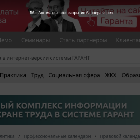
55
Автоматическое закрытие баннера через
Демо
Семинары
Стать партнером
Клиента
Практика
Труд
Социальная сфера
ЖКХ
Образ
алитика
Профессиональные календари
Правовой календ