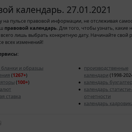
ой календарь. 27.01.2021
у на пульсе правовой информации, не отслеживая само
аш
правовой календарь
. Для того, чтобы узнать, какие
всего лишь выбрать конкретную дату. Начинайте свой 
рсе всех изменений!
ервисы
:
 бланки и образцы
производственные
ения
(
1267+
)
календари
(1998-202
ляторы
(
100+
)
календарь бухгалте
валют
календарь статисти
ая ставка
отчетности
календарь кадровик