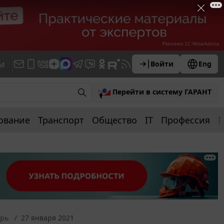
м
Войти
Eng
Перейти в систему ГАРАНТ
ование
Транспорт
Общество
IT
Профессия
П
арь
27 января 2021