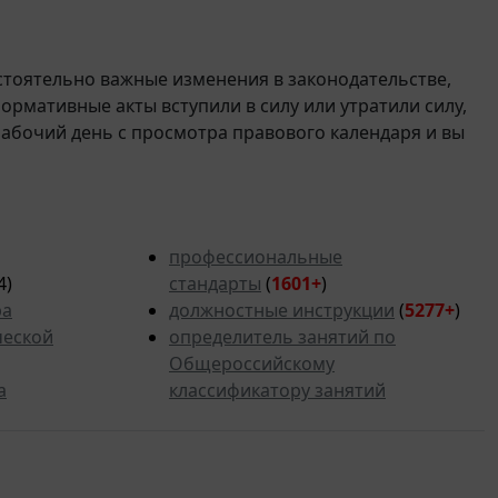
стоятельно важные изменения в законодательстве,
 нормативные акты вступили в силу или утратили силу,
рабочий день с просмотра правового календаря и вы
профессиональные
4)
стандарты
(
1601+
)
ра
должностные инструкции
(
5277
+
)
ческой
определитель занятий по
Общероссийскому
а
классификатору занятий