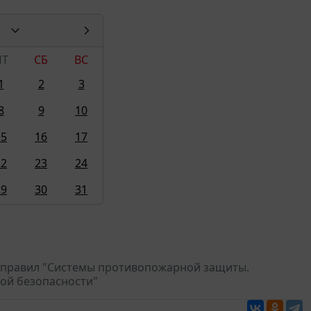
ПТ
СБ
ВС
1
2
3
8
9
10
15
16
17
22
23
24
29
30
31
да правил "Системы противопожарной защиты.
ой безопасности"