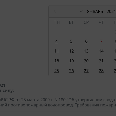
ЯНВАРЬ
2021
ПН
ВТ
СР
ЧТ
4
5
6
7
11
12
13
14
18
19
20
21
25
26
27
28
021
 силу:
ЧС РФ от 25 марта 2009 г. N 180 "Об утверждении сво
ний противопожарный водопровод. Требования пожарн