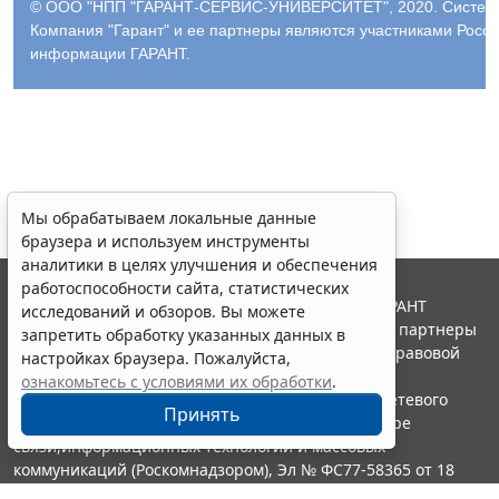
© ООО "НПП "ГАРАНТ-СЕРВИС-УНИВЕРСИТЕТ", 2020. Система 
Компания "Гарант" и ее партнеры являются участниками Росс
информации ГАРАНТ.
Мы обрабатываем локальные данные
браузера и используем инструменты
аналитики в целях улучшения и обеспечения
работоспособности сайта, статистических
© ООО "НПП "ГАРАНТ-СЕРВИС", 2026. Система ГАРАНТ
исследований и обзоров. Вы можете
выпускается с 1990 года. Компания "Гарант" и ее партнеры
запретить обработку указанных данных в
являются участниками Российской ассоциации правовой
настройках браузера. Пожалуйста,
информации ГАРАНТ.
ознакомьтесь с условиями их обработки
.
Портал ГАРАНТ.РУ зарегистрирован в качестве сетевого
Принять
издания Федеральной службой по надзору в сфере
связи,информационных технологий и массовых
коммуникаций (Роскомнадзором), Эл № ФС77-58365 от 18
июня 2014 года.