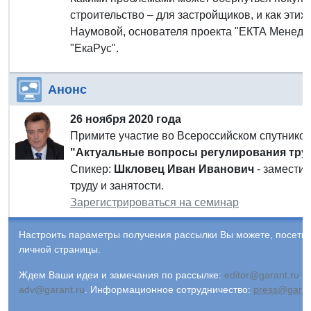
строительство – для застройщиков, и как эти
Наумовой, основателя проекта "ЕКТА Менедж
"ЕкаРус".
Анонс
26 ноября 2020 года
Примите участие во Всероссийском спутнико
"Актуальные вопросы регулирования труд
Спикер:
Шкловец Иван Иванович
- замести
труду и занятости.
Зарегистрироваться на семинар
Настроить параметры получения рассылки Вы можете, посети
личной страницы.
Ждем Ваши идеи и замечания по рассылке:
editor@garant.ru
.
Р
adv@garant.ru
.
Информационное сотрудничество:
press@garan