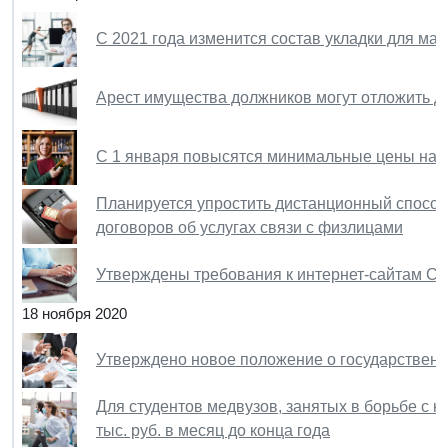
С 2021 года изменится состав укладки для м
Арест имущества должников могут отложить до
С 1 января повысятся минимальные цены на во
Планируется упростить дистанционный способ
договоров об услугах связи с физлицами
Утверждены требования к интернет-сайтам С
18 ноября 2020
Утверждено новое положение о государствен
Для студентов медвузов, занятых в борьбе с 
тыс. руб. в месяц до конца года