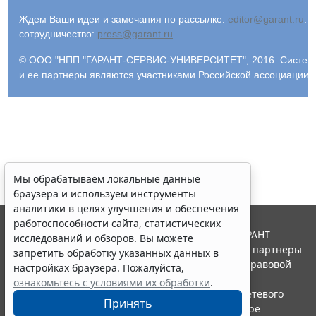
Ждем Ваши идеи и замечания по рассылке:
editor@garant.ru
.
Р
сотрудничество:
press@garant.ru
.
© ООО "НПП "ГАРАНТ-СЕРВИС-УНИВЕРСИТЕТ", 2016. Система Г
и ее партнеры являются участниками Российской ассоциации
Мы обрабатываем локальные данные
браузера и используем инструменты
аналитики в целях улучшения и обеспечения
работоспособности сайта, статистических
© ООО "НПП "ГАРАНТ-СЕРВИС", 2026. Система ГАРАНТ
исследований и обзоров. Вы можете
выпускается с 1990 года. Компания "Гарант" и ее партнеры
запретить обработку указанных данных в
являются участниками Российской ассоциации правовой
настройках браузера. Пожалуйста,
информации ГАРАНТ.
ознакомьтесь с условиями их обработки
.
Портал ГАРАНТ.РУ зарегистрирован в качестве сетевого
Принять
издания Федеральной службой по надзору в сфере