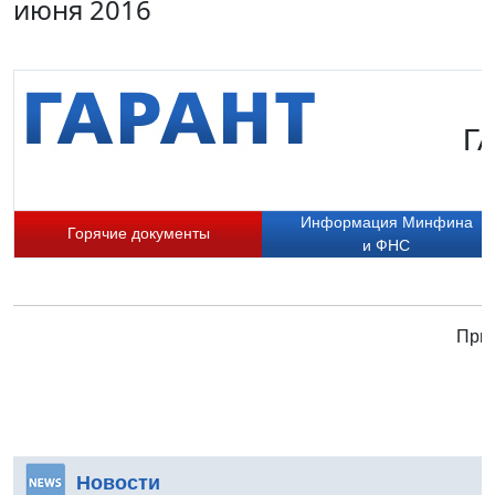
июня 2016
Г
Информация Минфина
Горячие документы
и ФНС
Прис
Новости