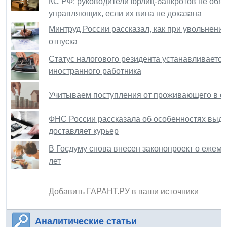
КС РФ: руководители юрлиц-банкротов не обя
управляющих, если их вина не доказана
Минтруд России рассказал, как при увольнени
отпуска
Статус налогового резидента устанавливается
иностранного работника
Учитываем поступления от проживающего в о
ФНС России рассказала об особенностях выдач
доставляет курьер
В Госдуму снова внесен законопроект о ежеме
лет
Добавить ГАРАНТ.РУ в ваши источники
Аналитические статьи