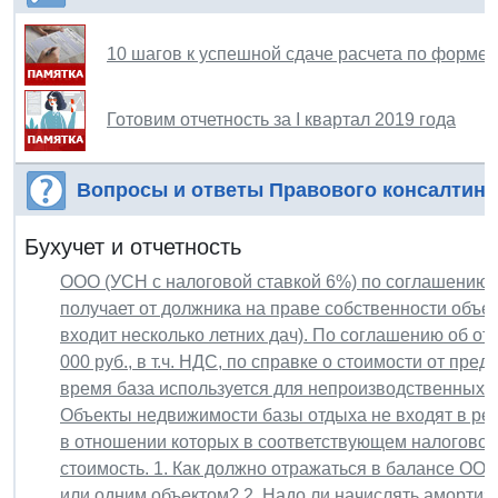
10 шагов к успешной сдаче расчета по форме
Готовим отчетность за I квартал 2019 года
Вопросы и ответы Правового консалтинг
Бухучет и отчетность
ООО (УСН с налоговой ставкой 6%) по соглашению об
получает от должника на праве собственности объе
входит несколько летних дач). По соглашению об от
000 руб., в т.ч. НДС, по справке о стоимости от пре
время база используется для непроизводственных 
Объекты недвижимости базы отдыха не входят в ре
в отношении которых в соответствующем налоговом
стоимость. 1. Как должно отражаться в балансе ОО
или одним объектом? 2. Надо ли начислять амортиза