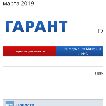
марта 2019
ГА
Информация Минфина
Горячие документы
и ФНС
Присо
Новости