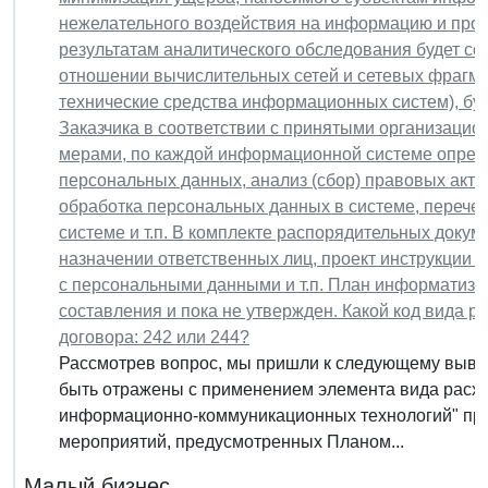
нежелательного воздействия на информацию и проц
результатам аналитического обследования будет со
отношении вычислительных сетей и сетевых фрагме
технические средства информационных систем), бу
Заказчика в соответствии с принятыми организаци
мерами, по каждой информационной системе опреде
персональных данных, анализ (сбор) правовых акто
обработка персональных данных в системе, перече
системе и т.п. В комплекте распорядительных докум
назначении ответственных лиц, проект инструкции 
с персональными данными и т.п. План информатизац
составления и пока не утвержден. Какой код вида р
договора: 242 или 244?
Рассмотрев вопрос, мы пришли к следующему выво
быть отражены с применением элемента вида расход
информационно-коммуникационных технологий" при 
мероприятий, предусмотренных Планом...
Малый бизнес