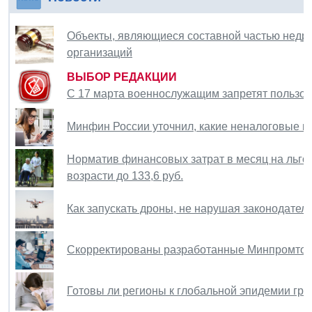
Объекты, являющиеся составной частью недр,
организаций
ВЫБОР РЕДАКЦИИ
С 17 марта военнослужащим запретят пользо
Минфин России уточнил, какие неналоговые пл
Норматив финансовых затрат в месяц на льго
возрасти до 133,6 руб.
Как запускать дроны, не нарушая законодател
Скорректированы разработанные Минпромтор
Готовы ли регионы к глобальной эпидемии гр