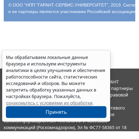
© ООО "НПП "ГАРАНТ-СЕРВИС-УНИВЕРСИТЕТ", 2019. Система Г
и ее партнеры являются участниками Российской ассоциации
Мы обрабатываем локальные данные
браузера и используем инструменты
аналитики в целях улучшения и обеспечения
работоспособности сайта, статистических
© ООО "НПП "ГАРАНТ-СЕРВИС", 2026. Система ГАРАНТ
исследований и обзоров. Вы можете
выпускается с 1990 года. Компания "Гарант" и ее партнеры
запретить обработку указанных данных в
являются участниками Российской ассоциации правовой
настройках браузера. Пожалуйста,
информации ГАРАНТ.
ознакомьтесь с условиями их обработки
.
Портал ГАРАНТ.РУ зарегистрирован в качестве сетевого
Принять
издания Федеральной службой по надзору в сфере
связи,информационных технологий и массовых
коммуникаций (Роскомнадзором), Эл № ФС77-58365 от 18
июня 2014 года.