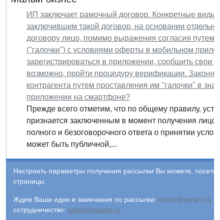
ИП заключает рамочный договор. Конкретные виды р
заключившим такой договор, на основании отдельны
договору лицо, помимо выражения согласия путем 
("галочки") с условиями оферты в мобильном прило
зарегистрироваться в приложении, сообщить свои д
возможно, пройти процедуру верификации. Законно
контрагента путем проставления им "галочки" в зн
приложении на смартфоне?
Прежде всего отметим, что по общему правилу, устано
признается заключенным в момент получения лицом,
полного и безоговорочного ответа о принятии услови
может быть публичной,...
Настроить параметры получения рассылки Вы можете, посети
страницы.
Ждем Ваши идеи и замечания по рассылке:
editor@garant.ru
.
Р
сотрудничество:
press@garant.ru
.