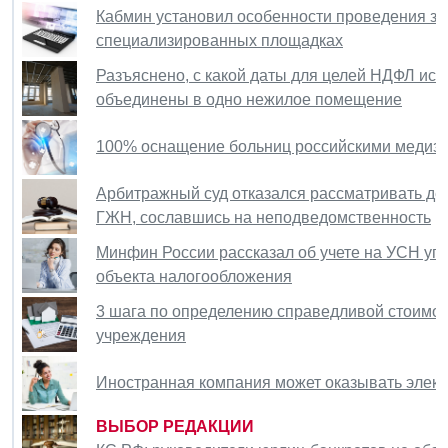
Кабмин установил особенности проведения за
специализированных площадках
Разъяснено, с какой даты для целей НДФЛ исч
объединены в одно нежилое помещение
100% оснащение больниц российскими медизд
Арбитражный суд отказался рассматривать де
ГЖН, сославшись на неподведомственность
Минфин России рассказал об учете на УСН уп
объекта налогообложения
3 шага по определению справедливой стоимо
учреждения
Иностранная компания может оказывать электр
ВЫБОР РЕДАКЦИИ