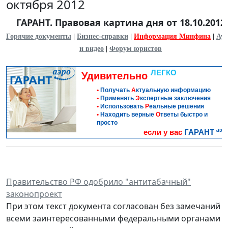
октября 2012
ГАРАНТ. Правовая картина дня от 18.10.2012
Горячие документы
|
Бизнес-справки
|
Информация Минфина
|
Ауд
и видео
|
Форум юристов
ЛЕГКО
Удивительно
•
Получать
А
ктуальную информацию
•
Применять
Э
кспертные заключения
•
Использовать
Р
еальные решения
•
Находить верные
О
тветы быстро и
просто
аэр
если у вас
ГАРАНТ
Правительство РФ одобрило "антитабачный"
законопроект
При этом текст документа согласован без замечаний
всеми заинтересованными федеральными органами