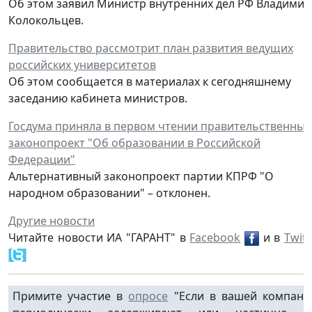
Об этом заявил Министр внутренних дел РФ Владимир
Колокольцев.
Правительство рассмотрит план развития ведущих
российских университетов
Об этом сообщается в материалах к сегодняшнему
заседанию кабинета министров.
Госдума приняла в первом чтении правительственный
законопроект "Об образовании в Российской
Федерации"
Альтернативный законопроект партии КПРФ "О
народном образовании" – отклонен.
Другие новости
Читайте новости ИА "ГАРАНТ" в
Facebook
и в
Twitt
Примите участие в
опросе
"Если в вашей компани