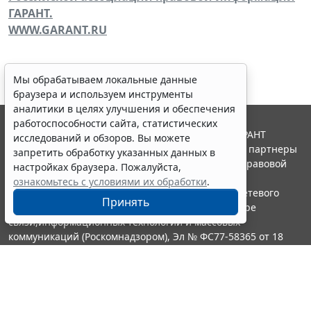
ГАРАНТ.
WWW.GARANT.RU
Мы обрабатываем локальные данные
браузера и используем инструменты
аналитики в целях улучшения и обеспечения
работоспособности сайта, статистических
© ООО "НПП "ГАРАНТ-СЕРВИС", 2026. Система ГАРАНТ
исследований и обзоров. Вы можете
выпускается с 1990 года. Компания "Гарант" и ее партнеры
запретить обработку указанных данных в
являются участниками Российской ассоциации правовой
настройках браузера. Пожалуйста,
информации ГАРАНТ.
ознакомьтесь с условиями их обработки
.
Портал ГАРАНТ.РУ зарегистрирован в качестве сетевого
Принять
издания Федеральной службой по надзору в сфере
связи,информационных технологий и массовых
коммуникаций (Роскомнадзором), Эл № ФС77-58365 от 18
июня 2014 года.
16+
Контакты
8-800-200-88-88