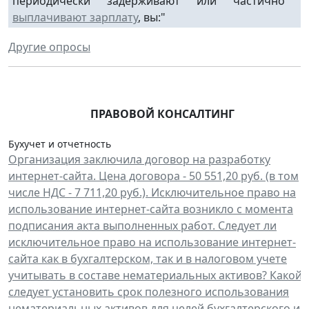
периодически задерживают или частично
н
выплачивают зарплату
, вы:"
Другие опросы
ПРАВОВОЙ КОНСАЛТИНГ
Бухучет и отчетность
Организация заключила договор на разработку
интернет-сайта. Цена договора - 50 551,20 руб. (в том
числе НДС - 7 711,20 руб.). Исключительное право на
использование интернет-сайта возникло с момента
подписания акта выполненных работ. Следует ли
исключительное право на использование интернет-
сайта как в бухгалтерском, так и в налоговом учете
учитывать в составе нематериальных активов? Какой
следует установить срок полезного использования
нематериальных активов для целей бухгалтерского и