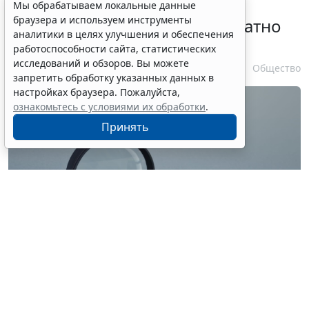
Временное удостоверение
Мы обрабатываем локальные данные
браузера и используем инструменты
личности оформляется бесплатно
аналитики в целях улучшения и обеспечения
при утрате паспорта
работоспособности сайта, статистических
исследований и обзоров. Вы можете
7 августа 2026 17:55
Общество
запретить обработку указанных данных в
настройках браузера. Пожалуйста,
ознакомьтесь с условиями их обработки
.
Принять
© ilixe48 / Фотобанк 123RF.com
Россиянам напомнили, как подтвердить свою
личность при отсутствии основного документа для