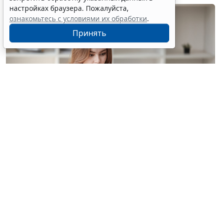
настройках браузера. Пожалуйста,
ознакомьтесь с условиями их обработки
.
Принять
© treeratw/ Фотобанк 123RF.com
Налоговые органы на официальном сайте
информируют бизнес-сообщество о том, что с
введением нового упрощенного регламента
процедура прекращения деятельности организации
занимает 3,5 месяца.