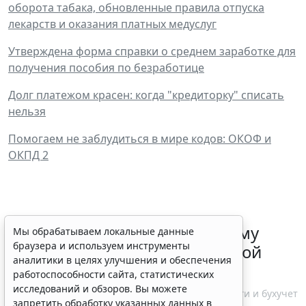
оборота табака, обновленные правила отпуска
лекарств и оказания платных медуслуг
Утверждена форма справки о среднем заработке для
получения пособия по безработице
Долг платежом красен: когда "кредиторку" списать
нельзя
Помогаем не заблудиться в мире кодов: ОКОФ и
ОКПД 2
ФНС России рассказала малому
Мы обрабатываем локальные данные
браузера и используем инструменты
бизнесу о порядке упрощенной
аналитики в целях улучшения и обеспечения
ликвидации компании
работоспособности сайта, статистических
исследований и обзоров. Вы можете
7 августа 2026 18:16
Налоги и бухучет
запретить обработку указанных данных в