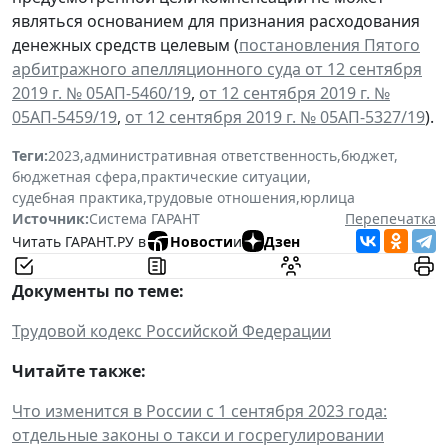
являться основанием для признания расходования
денежных средств целевым (
постановления Пятого
арбитражного апелляционного суда от 12 сентября
2019 г. № 05АП-5460/19
,
от 12 сентября 2019 г. №
05АП-5459/19
,
от 12 сентября 2019 г. № 05АП-5327/19
).
Теги:
2023
,
административная ответственность
,
бюджет
,
бюджетная сфера
,
практические ситуации
,
судебная практика
,
трудовые отношения
,
юрлица
Источник:
Система ГАРАНТ
Перепечатка
Читать ГАРАНТ.РУ в
Новости
и
Дзен
Документы по теме:
Трудовой кодекс Российской Федерации
Читайте также:
Что изменится в России с 1 сентября 2023 года:
отдельные законы о такси и госрегулировании