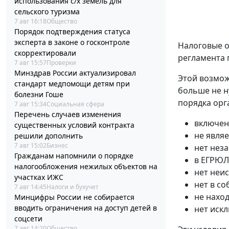
использования с/х земель для
сельского туризма
7 авг 16:18
Общество
Порядок подтверждения статуса
эксперта в законе о госконтроле
Налоговые о
скорректировали
регламента 
7 авг 15:57
Проверки
Минздрав России актуализировал
Этой возмож
стандарт медпомощи детям при
больше не н
болезни Гоше
порядка орг
7 авг 15:34
Социальная сфера
Перечень случаев изменения
включен
существенных условий контракта
не явля
решили дополнить
7 авг 15:02
Бизнес
нет нез
Гражданам напомнили о порядке
в ЕГРЮЛ
налогообложения нежилых объектов на
нет неи
участках ИЖС
нет в с
7 авг 14:45
Налоги и бухучет
не нахо
Минцифры России не собирается
вводить ограничения на доступ детей в
нет иск
соцсети
7 авг 14:20
Общество