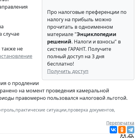
направления
Про налоговые преференции по
налогу на прибыль можно
на
прочитать в одноименном
в случае
материале "
Энциклопедии
решений
. Налоги и взносы" в
 также не
системе ГАРАНТ.
Получите
остановление
полный доступ на 3 дня
бесплатно!
Получить доступ
ния о продлении
странено на момент проведения камеральной
риоды правомерно пользовался налоговой льготой.
нтроль
,
практические ситуации
,
проверка документов
,
Перепечатка