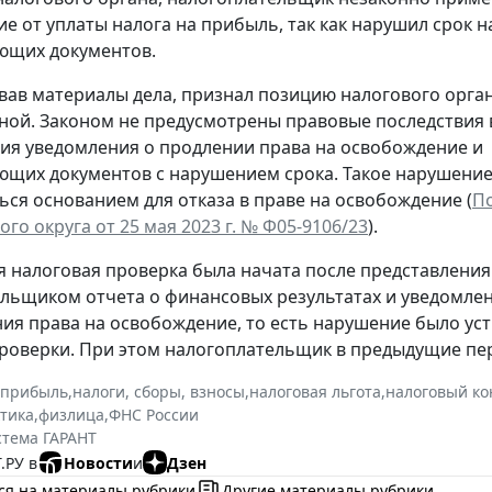
е от уплаты налога на прибыль, так как нарушил срок 
ющих документов.
овав материалы дела, признал позицию налогового орга
ой. Законом не предусмотрены правовые последствия 
ия уведомления о продлении права на освобождение и
щих документов с нарушением срока. Такое нарушение
ься основанием для отказа в праве на освобождение (
П
го округа от 25 мая 2023 г. № Ф05-9106/23
).
 налоговая проверка была начата после представления
льщиком отчета о финансовых результатах и уведомле
ия права на освобождение, то есть нарушение было у
роверки. При этом налогоплательщик в предыдущие пе
 прибыль
,
налоги, сборы, взносы
,
налоговая льгота
,
налоговый ко
ктика
,
физлица
,
ФНС России
стема ГАРАНТ
.РУ в
Новости
и
Дзен
ся на материалы рубрики
Другие материалы рубрики