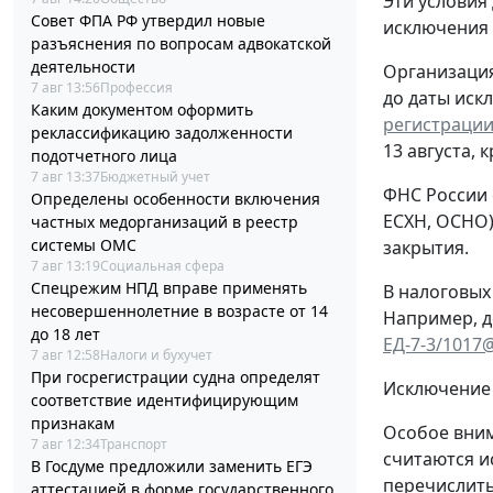
Эти условия
Совет ФПА РФ утвердил новые
исключения
разъяснения по вопросам адвокатской
деятельности
Организация
7 авг 13:56
Профессия
до даты иск
Каким документом оформить
регистрации
реклассификацию задолженности
13 августа, 
подотчетного лица
7 авг 13:37
Бюджетный учет
ФНС России 
Определены особенности включения
ЕСХН, ОСНО)
частных медорганизаций в реестр
системы ОМС
закрытия.
7 авг 13:19
Социальная сфера
Спецрежим НПД вправе применять
В налоговых
несовершеннолетние в возрасте от 14
Например, д
до 18 лет
ЕД-7-3/1017
7 авг 12:58
Налоги и бухучет
При госрегистрации судна определят
Исключение 
соответствие идентифицирующим
признакам
Особое вним
7 авг 12:34
Транспорт
считаются и
В Госдуме предложили заменить ЕГЭ
перечислить
аттестацией в форме государственного