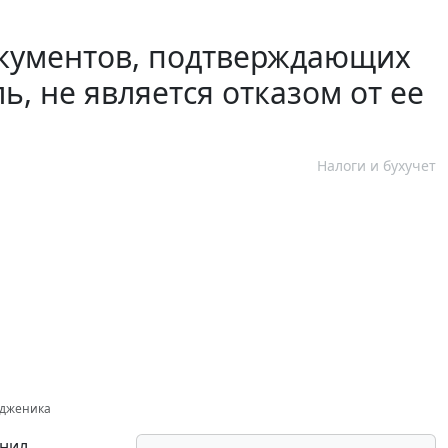
кументов, подтверждающих
ь, не является отказом от ее
Налоги и бухучет
одженика
енил