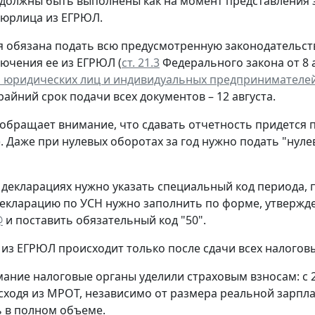
 должны быть выполнены как на момент представления 
 юрлица из ЕГРЮЛ.
 обязана подать всю предусмотренную законодательств
лючения ее из ЕГРЮЛ (
ст. 21.3
Федерального закона от 8 а
 юридических лиц и индивидуальных предпринимателе
крайний срок подачи всех документов – 12 августа.
обращает внимание, что сдавать отчетность придется 
. Даже при нулевых оборотах за год нужно подать "нул
 декларациях нужно указать специальный код периода
екларацию по УСН нужно заполнить по форме, утверж
@
и поставить обязательный код "50".
из ЕГРЮЛ происходит только после сдачи всех налогов
ание налоговые органы уделили страховым взносам: с 
сходя из МРОТ, независимо от размера реальной зарпла
 в полном объеме.