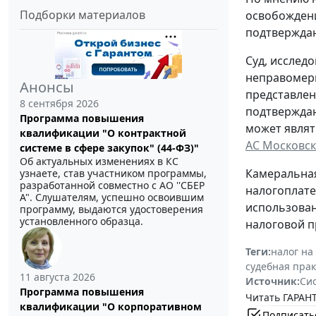
Подборки материалов
освобождени
подтвержда
Суд, исслед
неправомерн
Анонсы
представлен
8 сентября 2026
подтверждаю
Программа повышения
может являт
квалификации "О контрактной
АС Московско
системе в сфере закупок" (44-ФЗ)"
Об актуальных изменениях в КС
Камеральная
узнаете, став участником программы,
разработанной совместно с АО ''СБЕР
налогоплате
А". Слушателям, успешно освоившим
использован
программу, выдаются удостоверения
установленного образца.
налоговой п
Теги:
налог на
судебная пра
11 августа 2026
Источник:
Си
Программа повышения
Читать ГАРАНТ
квалификации "О корпоративном
Подписать