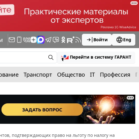
м
Войти
Eng
Перейти в систему ГАРАНТ
ование
Транспорт
Общество
IT
Профессия
П
тов, подтверждающих право на льготу по налогу на