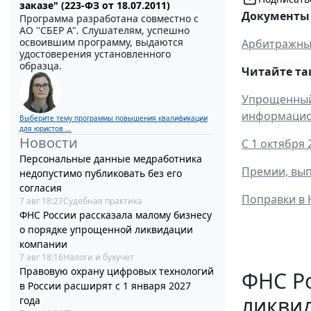
заказе" (223-ФЗ от 18.07.2011)
Документы 
Программа разработана совместно с
АО ''СБЕР А". Слушателям, успешно
освоившим программу, выдаются
Арбитражны
удостоверения установленного
образца.
Читайте та
Упрощенный 
информацио
Выберите тему программы повышения квалификации
для юристов ...
Новости
С 1 октября
Персональные данные медработника
Премии, вып
недопустимо публиковать без его
согласия
Поправки в 
7 авг 18:27
Судебная практика
ФНС России рассказала малому бизнесу
о порядке упрощенной ликвидации
компании
7 авг 18:16
Налоги и бухучет
Правовую охрану цифровых технологий
ФНС Ро
в России расширят с 1 января 2027
ликви
года