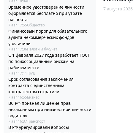
7 авг 18:04
IT
Временное удостоверение личности
7 августа 2026
оформляется бесплатно при утрате
паспорта
7 авг 17:55
Общество
Финансовый порог для обязательного
аудита некоммерческих фондов
увеличили
7 авг 17:36
Налоги и бухучет
С 1 февраля 2027 года заработает ГОСТ
по психосоциальным рискам на
рабочем месте
7 авг 17:11
Труд
Срок согласования заключения
контракта с единственным
контрагентом сократили
7 авг 16:55
Бизнес
ВС РФ признал лишение прав
незаконным при неизвестной личности
водителя
7 авг 16:37
Транспорт
В РФ урегулировали вопросы