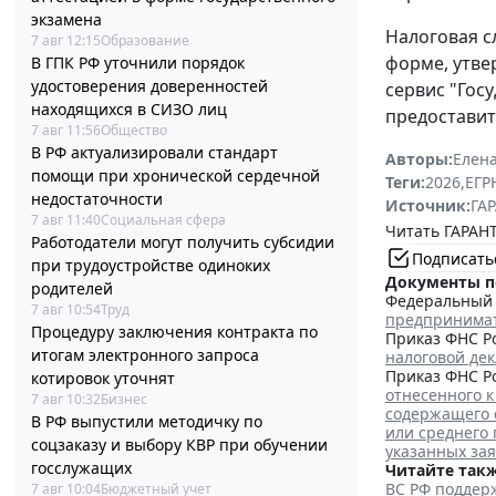
экзамена
Налоговая с
7 авг 12:15
Образование
форме, утв
В ГПК РФ уточнили порядок
удостоверения доверенностей
сервис "Гос
находящихся в СИЗО лиц
предоставит
7 авг 11:56
Общество
В РФ актуализировали стандарт
Авторы:
Елена
помощи при хронической сердечной
Теги:
2026
,
ЕГ
недостаточности
Источник:
ГАР
7 авг 11:40
Социальная сфера
Читать ГАРАНТ
Работодатели могут получить субсидии
Подписать
при трудоустройстве одиноких
Документы п
родителей
Федеральный з
7 авг 10:54
Труд
предпринима
Процедуру заключения контракта по
Приказ ФНС Ро
итогам электронного запроса
налоговой де
Приказ ФНС Ро
котировок уточнят
отнесенного к
7 авг 10:32
Бизнес
содержащего 
В РФ выпустили методичку по
или среднего
соцзаказу и выбору КВР при обучении
указанных за
госслужащих
Читайте такж
ВС РФ поддерж
7 авг 10:04
Бюджетный учет