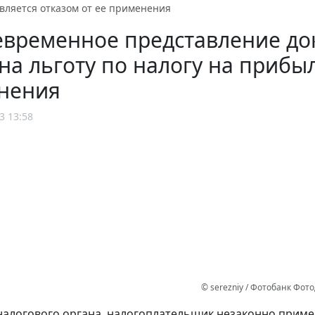
вляется отказом от ее применения
евременное представление до
на льготу по налогу на прибыл
нения
3 13:58
© serezniy / Фотобанк Фот
алогового органа, налогоплательщик незаконно прим