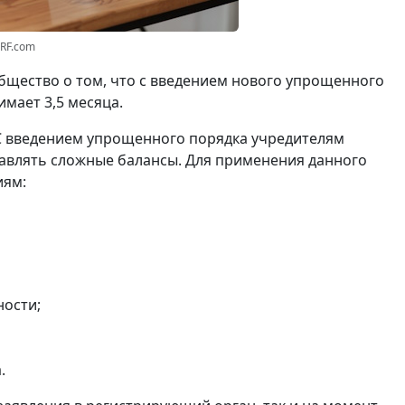
3RF.com
щество о том, что с введением нового упрощенного
мает 3,5 месяца.
С введением упрощенного порядка учредителям
авлять сложные балансы. Для применения данного
иям:
ности;
.