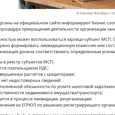
© treeratw/ Фотобанк 12
рганы на официальном сайте информируют бизнес-сооб
процедура прекращения деятельности организации зани
ностью может воспользоваться юрлицо-субъект МСП. 
ужно формировать ликвидационную комиссию или сост
анизация должна соответствовать определенным услов
а в реестр субъектов МСП;
ется плательщиком НДС;
авершенных расчетов с кредиторами;
 нет недостоверных сведений;
сполненной обязанности по уплате налоговой задолжен
обственности недвижимого имущества/транспорта;
дится в процессе ликвидации, реорганизации;
лючения из ЕГРЮЛ по решению регистрирующего органа