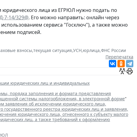
и юридического лица из ЕГРЮЛ нужно подать по
ЕД-7-14/329@
. Его можно направить: онлайн через
с использованием сервиса "Госключ"), а также можно
рением подписей.
раховые взносы
,
текущая ситуация
,
УСН
,
юрлица
,
ФНС России
Перепечатка
рации юридических лиц и индивидуальных
мы, порядка заполнения и формата представления
рощенной системы налогообложения, в электронной форме
"
м заявления об исключении юридического лица,
го государственного реестра юридических лиц и заявления,
чения юридического лица, отнесенного к субъекту малого
ридических лиц, а также требований к оформлению
ГРЮЛ