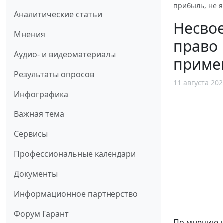
прибыль, не я
Аналитические статьи
Несво
Мнения
право 
Аудио- и видеоматериалы
приме
Результаты опросов
11 августа 202
Инфографика
Важная тема
Сервисы
Профессиональные календари
Документы
Информационное партнерство
Форум Гарант
По мнению н