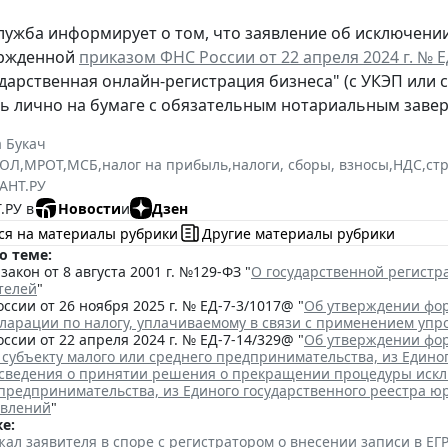
лужба информирует о том, что заявление об исключени
ержденной
приказом ФНС России от 22 апреля 2024 г. № 
ударственная онлайн-регистрация бизнеса" (с УКЭП или 
ь лично на бумаге с обязательным нотариальным заве
 Букач
РЮЛ
,
МРОТ
,
МСБ
,
налог на прибыль
,
налоги, сборы, взносы
,
НДС
,
ст
АНТ.РУ
.РУ в
Новости
и
Дзен
ся на материалы рубрики
Другие материалы рубрики
о теме:
акон от 8 августа 2001 г. №129-ФЗ "
О государственной регист
телей
"
ссии от 26 ноября 2025 г. № ЕД-7-3/1017@ "
Об утверждении фор
кларации по налогу, уплачиваемому в связи с применением уп
ссии от 22 апреля 2024 г. № ЕД-7-14/329@ "
Об утверждении фор
 субъекту малого или среднего предпринимательства, из Едино
сведения о принятии решения о прекращении процедуры исклю
 предпринимательства, из Единого государственного реестра ю
явлений
"
е:
ал заявителя в споре с регистратором о внесении записи в Е