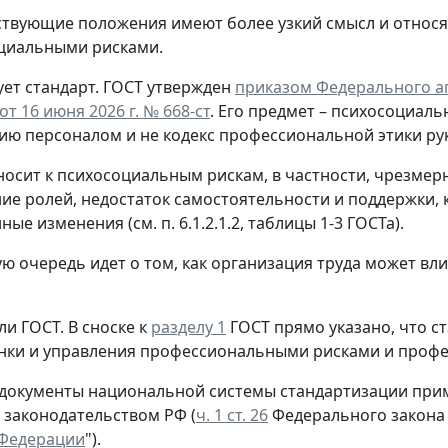
ствующие положения имеют более узкий смысл и относя
циальными рисками.
ет стандарт.
ГОСТ утвержден
приказом Федерального аг
т 16 июня 2026 г. № 668-ст
. Его предмет – психосоциаль
ию персоналом и не кодекс профессиональной этики ру
носит к психосоциальным рискам, в частности, чрезмер
ие ролей, недостаток самостоятельности и поддержки, 
ые изменения (см. п. 6.1.2.1.2, таблицы 1-3 ГОСТа).
ую очередь идет о том, как организация труда может вл
ли ГОСТ.
В сноске к
разделу 1
ГОСТ прямо указано, что с
нки и управления профессиональными рисками и проф
 документы национальной системы стандартизации прим
 законодательством РФ (
ч. 1 ст. 26
Федерального закона 
 Федерации
").