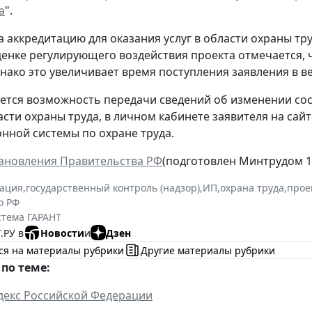
а
".
а аккредитацию для оказания услуг в области охраны тру
ценке регулирующего воздействия проекта отмечается, 
днако это увеличивает время поступления заявления в 
ется возможность передачи сведений об изменении со
ласти охраны труда, в личном кабинете заявителя на са
ной системы по охране труда.
ановления Правительства РФ
(подготовлен Минтрудом 19
тация
,
государственный контроль (надзор)
,
ИП
,
охрана труда
,
прое
о РФ
стема ГАРАНТ
.РУ в
Новости
и
Дзен
ся на материалы рубрики
Другие материалы рубрики
по теме:
декс Российской Федерации