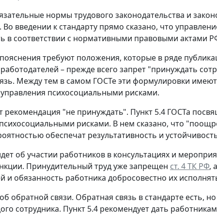
язательные нормы трудового законодательства и закон
. Во введении к стандарту прямо сказано, что управл
ь в соответствии с нормативными правовыми актами РФ
пояснения требуют положения, которые в ряде публика
 работодателей – прежде всего запрет "принуждать сотр
язь. Между тем в самом ГОСТе эти формулировки имеют 
 управления психосоциальными рисками.
т рекомендация "не принуждать".
Пункт 5.4 ГОСТа посвя
психосоциальными рисками. В нем сказано, что "поощре
оятностью обеспечат результативность и устойчивост
идет об участии работников в консультациях и меропри
нкции. Принудительный труд уже запрещен
ст. 4 ТК РФ
,
й и обязанность работника добросовестно их исполнят
 об обратной связи.
Обратная связь в стандарте есть, н
ого сотрудника. Пункт 5.4 рекомендует дать работника