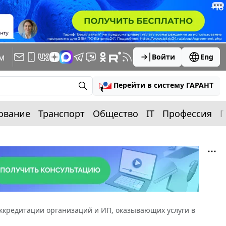
м
Войти
Eng
Перейти в систему ГАРАНТ
ование
Транспорт
Общество
IT
Профессия
П
ккредитации организаций и ИП, оказывающих услуги в