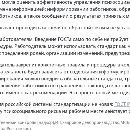
 могла оценить эффективность управления психосоциаль
ене информацией: информировании работников, обратн
ботников, а также сообщении о результатах принятых м
зывает проводить встречи по обратной связи и не уста
работодателям.
Введение ГОСТа само по себе не требуе
дуры. Работодатель может использовать стандарт как м
аспределения ролей, организации изменений, предупреж
датель закрепит конкретные правила и процедуры в к
язательность будет зависеть от содержания и формулиро
лирования можно внедрить обязательные стандарты, тр
ложение работников по сравнению с законодательством
ь именно как рекомендации. Это просто новый методич
ля российской системы стандартизации не новая:
ГОСТ Р
 психосоциального риска на рабочем месте действует с 
твенный контроль (надзор)
,
ИП
,
кадровое делопроизводство
,
МСБ
ица
,
Росстандарт