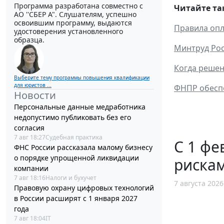
Программа разработана совместно с
Читайте та
АО ''СБЕР А". Слушателям, успешно
освоившим программу, выдаются
Правила опл
удостоверения установленного
образца.
Минтруд Рос
Когда решен
Выберите тему программы повышения квалификации
для юристов ...
ФНПР обеспо
Новости
Персональные данные медработника
недопустимо публиковать без его
согласия
7 авг 18:27
Судебная практика
С 1 фе
ФНС России рассказала малому бизнесу
о порядке упрощенной ликвидации
рискам
компании
7 авг 18:16
Налоги и бухучет
7 августа 2026
Правовую охрану цифровых технологий
в России расширят с 1 января 2027
года
7 авг 18:04
IT