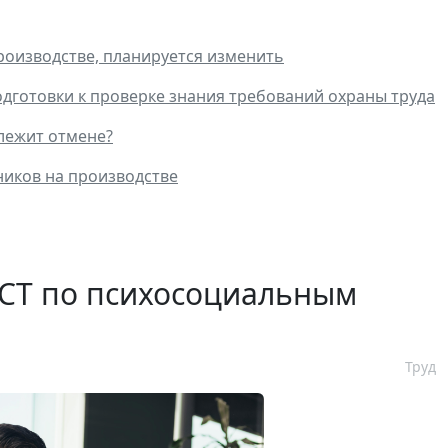
роизводстве, планируется изменить
одготовки к проверке знания требований охраны труда
лежит отмене?
ников на производстве
ГОСТ по психосоциальным
Труд