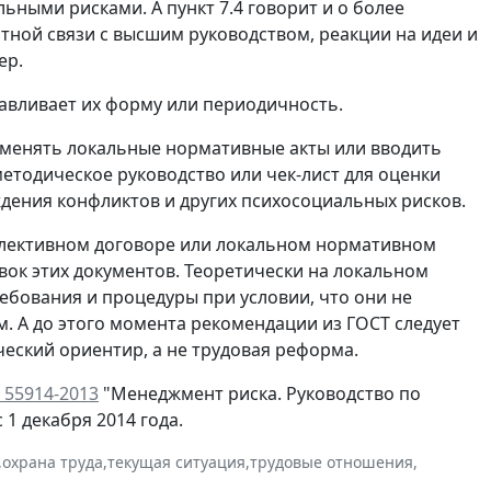
ными рисками. А пункт 7.4 говорит и о более
ой связи с высшим руководством, реакции на идеи и
ер.
навливает их форму или периодичность.
т менять локальные нормативные акты или вводить
етодическое руководство или чек-лист для оценки
дения конфликтов и других психосоциальных рисков.
оллективном договоре или локальном нормативном
вок этих документов. Теоретически на локальном
ебования и процедуры при условии, что они не
. А до этого момента рекомендации из ГОСТ следует
еский ориентир, а не трудовая реформа.
 55914-2013
"Менеджмент риска. Руководство по
1 декабря 2014 года.
,
охрана труда
,
текущая ситуация
,
трудовые отношения
,