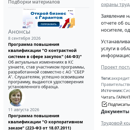
Подборки материалов
охраны труд
Заявление н
отчете об о
носителе, о
Анонсы
8 сентября 2026
Устанавлива
Программа повышения
услуги в об
квалификации "О контрактной
информацион
системе в сфере закупок" (44-ФЗ)"
Об актуальных изменениях в КС
Проект пост
узнаете, став участником программы,
разработанной совместно с АО ''СБЕР
А". Слушателям, успешно освоившим
Теги:
аккреди
программу, выдаются удостоверения
Правительств
установленного образца.
Источник:
Си
Читать ГАРАНТ
Подписать
11 августа 2026
Документы 
Программа повышения
квалификации "О корпоративном
Трудовой ко
заказе" (223-ФЗ от 18.07.2011)