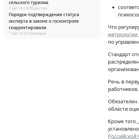
сельского туризма
соответ
7 авг 16:18
Общество
психосо
Порядок подтверждения статуса
эксперта в законе о госконтроле
Что регулиру
скорректировали
7 авг 15:57
Проверки
метрологии о
по управлен
Стандарт от
распределен
организованн
Речь в перв
работников.
Обязателен 
области оце
Кроме того,
установлено
Российской