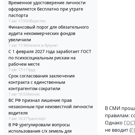
Временное удостоверение личности
оформляется бесплатно при утрате
паспорта
7 авг 17:55
Общество
Финансовый порог для обязательного
аудита некоммерческих фондов
увеличили
7 авг 17:36
Налоги и бухучет
С 1 февраля 2027 года заработает ГОСТ
по психосоциальным рискам на
рабочем месте
7 авг 17:11
Труд
Срок согласования заключения
контракта с единственным
контрагентом сократили
7 авг 16:55
Бизнес
ВС РФ признал лишение прав
незаконным при неизвестной личности
В СМИ прошл
водителя
правилам: с
7 авг 16:37
Транспорт
Однако
ГОСТ
В РФ урегулировали вопросы
не вводит (
Г
использования с/х земель для