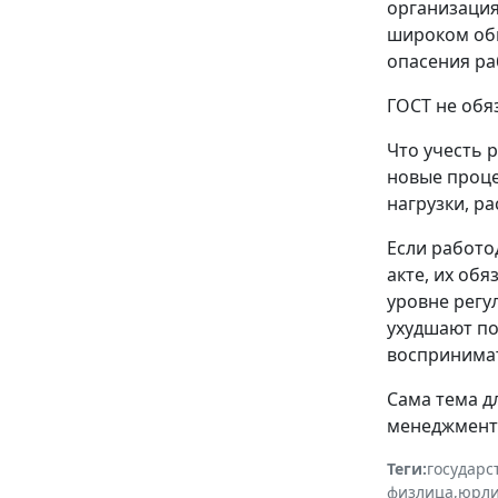
организация
широком обм
опасения ра
ГОСТ не обя
Что учесть 
новые проце
нагрузки, р
Если работо
акте, их об
уровне регу
ухудшают по
воспринимат
Сама тема д
менеджменту
Теги:
государс
физлица
,
юрл