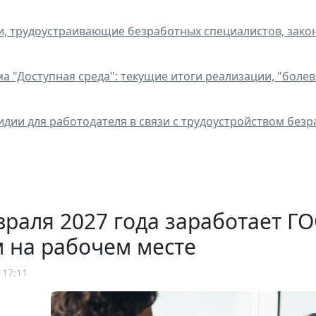
, трудоустраивающие безработных специалистов, законч
а "Доступная среда": текущие итоги реализации, "боле
идии для работодателя в связи с трудоустройством безра
враля 2027 года заработает 
 на рабочем месте
 17:11