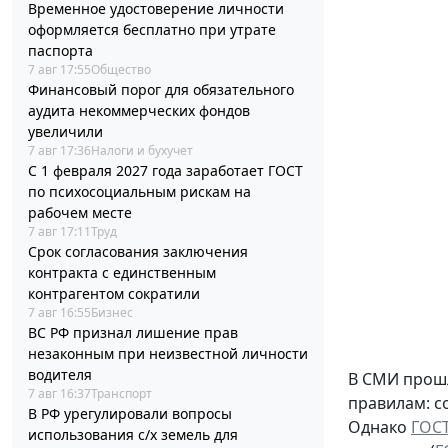
Временное удостоверение личности
оформляется бесплатно при утрате
паспорта
7 авг 17:55
Общество
Финансовый порог для обязательного
аудита некоммерческих фондов
увеличили
7 авг 17:36
Налоги и бухучет
С 1 февраля 2027 года заработает ГОСТ
по психосоциальным рискам на
рабочем месте
7 авг 17:11
Труд
Срок согласования заключения
контракта с единственным
контрагентом сократили
7 авг 16:55
Бизнес
ВС РФ признал лишение прав
незаконным при неизвестной личности
водителя
В СМИ прошл
7 авг 16:37
Транспорт
правилам: с
В РФ урегулировали вопросы
Однако
ГОСТ
использования с/х земель для