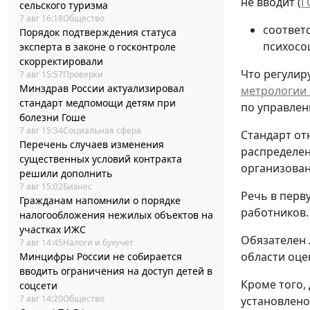
не вводит (
Г
сельского туризма
7 авг 16:18
Общество
соответ
Порядок подтверждения статуса
психосо
эксперта в законе о госконтроле
скорректировали
Что регулиру
7 авг 15:57
Проверки
Минздрав России актуализировал
метрологии о
стандарт медпомощи детям при
по управлен
болезни Гоше
7 авг 15:34
Социальная сфера
Стандарт от
Перечень случаев изменения
распределен
существенных условий контракта
организованн
решили дополнить
7 авг 15:02
Бизнес
Речь в перв
Гражданам напомнили о порядке
работников.
налогообложения нежилых объектов на
участках ИЖС
Обязателен 
7 авг 14:45
Налоги и бухучет
области оце
Минцифры России не собирается
вводить ограничения на доступ детей в
Кроме того,
соцсети
7 авг 14:20
Общество
установлено