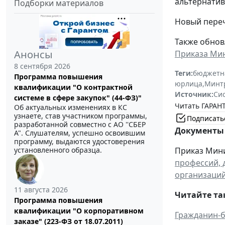
альтернатив
Подборки материалов
Новый переч
Также обнов
Анонсы
Приказа Мин
8 сентября 2026
Теги:
бюджетн
Программа повышения
юрлица
,
Минтр
квалификации "О контрактной
Источник:
Си
системе в сфере закупок" (44-ФЗ)"
Читать ГАРАНТ
Об актуальных изменениях в КС
узнаете, став участником программы,
Подписать
разработанной совместно с АО ''СБЕР
Документы 
А". Слушателям, успешно освоившим
программу, выдаются удостоверения
установленного образца.
Приказ Мини
профессий, 
организаций
11 августа 2026
Читайте та
Программа повышения
квалификации "О корпоративном
Гражданин-б
заказе" (223-ФЗ от 18.07.2011)