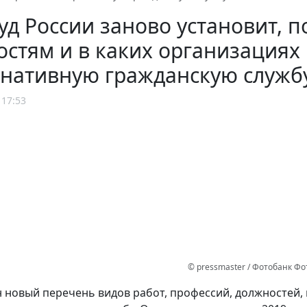
д России заново установит, п
стям и в каких организациях
рнативную гражданскую служб
 17:53
© pressmaster / Фотобанк Ф
 новый перечень видов работ, профессий, должностей,