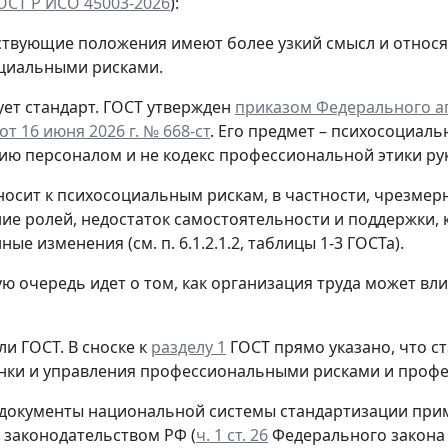
ОСТ Р ИСО 45003-2026
):
ствующие положения имеют более узкий смысл и относя
циальными рисками.
ет стандарт.
ГОСТ утвержден
приказом Федерального аг
т 16 июня 2026 г. № 668-ст
. Его предмет – психосоциаль
ию персоналом и не кодекс профессиональной этики ру
носит к психосоциальным рискам, в частности, чрезмер
ие ролей, недостаток самостоятельности и поддержки, 
ые изменения (см. п. 6.1.2.1.2, таблицы 1-3 ГОСТа).
ую очередь идет о том, как организация труда может вл
ли ГОСТ.
В сноске к
разделу 1
ГОСТ прямо указано, что с
нки и управления профессиональными рисками и проф
 документы национальной системы стандартизации прим
 законодательством РФ (
ч. 1 ст. 26
Федерального закона 