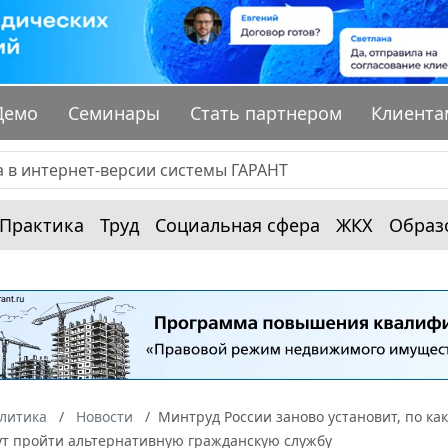
Демо
Семинары
Стать партнером
Клиента
Практика
Труд
Социальная сфера
ЖКХ
Образ
алитика
Новости
Минтруд России заново установит, по ка
ут пройти альтернативную гражданскую службу