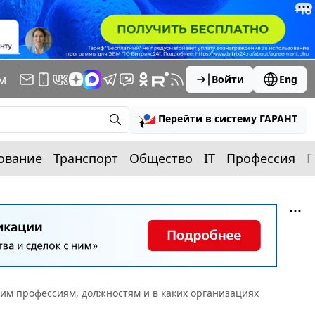
м
Войти
Eng
Перейти в систему ГАРАНТ
ование
Транспорт
Общество
IT
Профессия
П
ким профессиям, должностям и в каких организациях