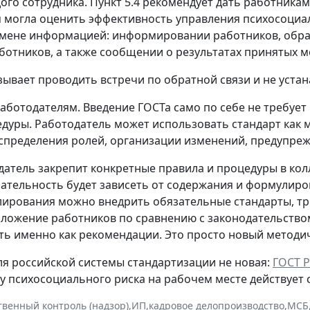
ого сотрудника. Пункт 5.4 рекомендует дать работника
 могла оценить эффективность управления психосоциаль
ене информацией: информировании работников, обратн
ботников, а также сообщении о результатах принятых м
зывает проводить встречи по обратной связи и не уста
работодателям.
Введение ГОСТа само по себе не требуе
дуры. Работодатель может использовать стандарт как м
аспределения ролей, организации изменений, предупреж
датель закрепит конкретные правила и процедуры в к
язательность будет зависеть от содержания и формулиро
лирования можно внедрить обязательные стандарты, тр
ложение работников по сравнению с законодательством
ь именно как рекомендации. Это просто новый методич
ля российской системы стандартизации не новая:
ГОСТ Р
 психосоциального риска на рабочем месте действует с 
твенный контроль (надзор)
,
ИП
,
кадровое делопроизводство
,
МСБ