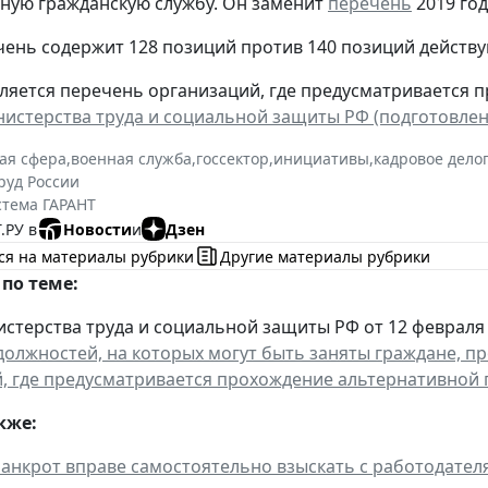
ную гражданскую службу. Он заменит
перечень
2019 год
ень содержит 128 позиций против 140 позиций действ
ляется перечень организаций, где предусматривается 
истерства труда и социальной защиты РФ (подготовлен 2
ая сфера
,
военная служба
,
госсектор
,
инициативы
,
кадровое дело
уд России
стема ГАРАНТ
.РУ в
Новости
и
Дзен
ся на материалы рубрики
Другие материалы рубрики
по теме:
стерства труда и социальной защиты РФ от 12 февраля 2
должностей, на которых могут быть заняты граждане, п
, где предусматривается прохождение альтернативной
кже:
анкрот вправе самостоятельно взыскать с работодател