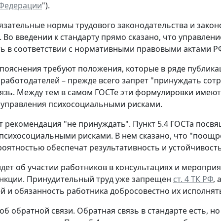
 Федерации
").
язательные нормы трудового законодательства и закон
. Во введении к стандарту прямо сказано, что управл
ь в соответствии с нормативными правовыми актами РФ
пояснения требуют положения, которые в ряде публика
 работодателей – прежде всего запрет "принуждать сотр
язь. Между тем в самом ГОСТе эти формулировки имеют 
 управления психосоциальными рисками.
т рекомендация "не принуждать".
Пункт 5.4 ГОСТа посвя
психосоциальными рисками. В нем сказано, что "поощре
оятностью обеспечат результативность и устойчивост
идет об участии работников в консультациях и меропри
нкции. Принудительный труд уже запрещен
ст. 4 ТК РФ
,
й и обязанность работника добросовестно их исполнят
 об обратной связи.
Обратная связь в стандарте есть, н