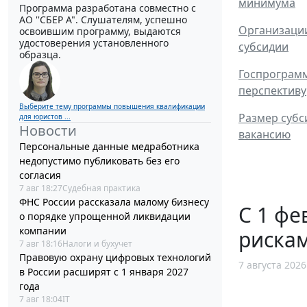
минимума
Программа разработана совместно с
АО ''СБЕР А". Слушателям, успешно
Организации
освоившим программу, выдаются
удостоверения установленного
субсидии
образца.
Госпрограмм
перспективу
Выберите тему программы повышения квалификации
Размер субс
для юристов ...
Новости
вакансию
Персональные данные медработника
недопустимо публиковать без его
согласия
7 авг 18:27
Судебная практика
ФНС России рассказала малому бизнесу
С 1 фе
о порядке упрощенной ликвидации
компании
рискам
7 авг 18:16
Налоги и бухучет
Правовую охрану цифровых технологий
7 августа 2026
в России расширят с 1 января 2027
года
7 авг 18:04
IT