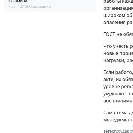
работы кажд
экзамена
7 авг 12:15
Образование
организация
широком обм
опасения ра
ГОСТ не обя
Что учесть 
новые проце
нагрузки, р
Если работо
акте, их об
уровне регу
ухудшают по
воспринимат
Сама тема д
менеджменту
Теги:
государс