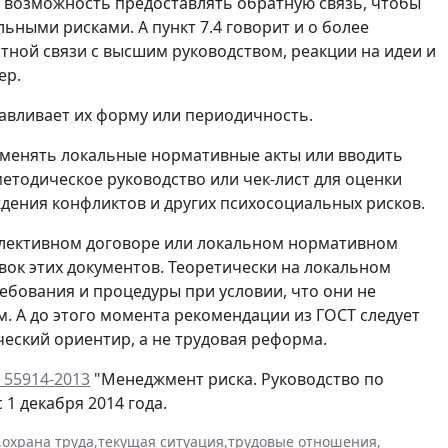
м возможность предоставлять обратную связь, чтобы
ными рисками. А пункт 7.4 говорит и о более
ой связи с высшим руководством, реакции на идеи и
ер.
навливает их форму или периодичность.
т менять локальные нормативные акты или вводить
етодическое руководство или чек-лист для оценки
дения конфликтов и других психосоциальных рисков.
оллективном договоре или локальном нормативном
вок этих документов. Теоретически на локальном
ебования и процедуры при условии, что они не
. А до этого момента рекомендации из ГОСТ следует
еский ориентир, а не трудовая реформа.
 55914-2013
"Менеджмент риска. Руководство по
1 декабря 2014 года.
,
охрана труда
,
текущая ситуация
,
трудовые отношения
,