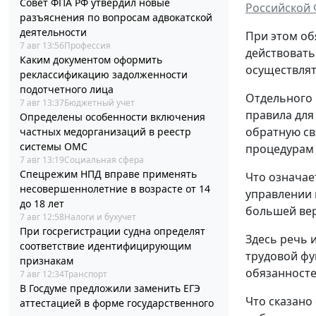
Совет ФПА РФ утвердил новые
Российской
разъяснения по вопросам адвокатской
деятельности
При этом об
7 авг 13:56
Профессия
действовать
Каким документом оформить
осуществлят
реклассификацию задолженности
подотчетного лица
Отдельного 
7 авг 13:37
Бюджетный учет
правила для
Определены особенности включения
обратную св
частных медорганизаций в реестр
системы ОМС
процедурам
7 авг 13:19
Социальная сфера
Спецрежим НПД вправе применять
Что означае
несовершеннолетние в возрасте от 14
управлении 
до 18 лет
большей вер
7 авг 12:58
Налоги и бухучет
При госрегистрации судна определят
Здесь речь 
соответствие идентифицирующим
трудовой фу
признакам
обязанносте
7 авг 12:34
Транспорт
В Госдуме предложили заменить ЕГЭ
Что сказано
аттестацией в форме государственного