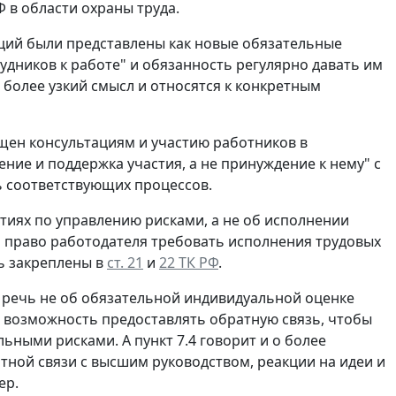
 в области охраны труда.
ций были представлены как новые обязательные
удников к работе" и обязанность регулярно давать им
более узкий смысл и относятся к конкретным
щен консультациям и участию работников в
ние и поддержка участия, а не принуждение к нему" с
ь соответствующих процессов.
ятиях по управлению рисками, а не об исполнении
 а право работодателя требовать исполнения трудовых
ь закреплены в
ст. 21
и
22 ТК РФ
.
о речь не об обязательной индивидуальной оценке
м возможность предоставлять обратную связь, чтобы
ными рисками. А пункт 7.4 говорит и о более
ой связи с высшим руководством, реакции на идеи и
ер.