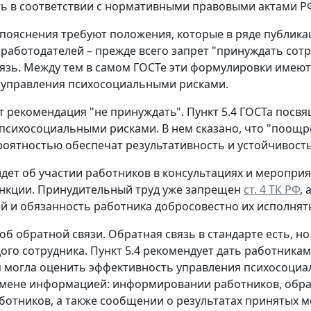
ь в соответствии с нормативными правовыми актами РФ
пояснения требуют положения, которые в ряде публика
 работодателей – прежде всего запрет "принуждать сотр
язь. Между тем в самом ГОСТе эти формулировки имеют 
 управления психосоциальными рисками.
т рекомендация "не принуждать".
Пункт 5.4 ГОСТа посвя
психосоциальными рисками. В нем сказано, что "поощре
оятностью обеспечат результативность и устойчивост
идет об участии работников в консультациях и меропри
нкции. Принудительный труд уже запрещен
ст. 4 ТК РФ
,
й и обязанность работника добросовестно их исполнят
 об обратной связи.
Обратная связь в стандарте есть, н
ого сотрудника. Пункт 5.4 рекомендует дать работника
 могла оценить эффективность управления психосоциаль
ене информацией: информировании работников, обратн
ботников, а также сообщении о результатах принятых м