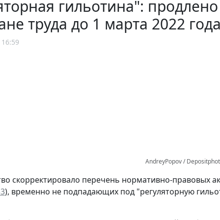
яторная гильотина": продлено
ане труда до 1 марта 2022 год
 16:59
AndreyPopov / Depositpho
во скорректировало перечень нормативно-правовых ак
33
), временно не подпадающих под "регуляторную гильоти