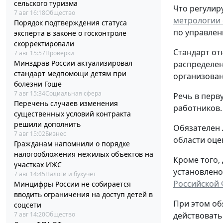
сельского туризма
Что регулиру
7 авг 16:18
Общество
метрологии о
Порядок подтверждения статуса
по управлен
эксперта в законе о госконтроле
скорректировали
Стандарт от
7 авг 15:57
Проверки
Минздрав России актуализировал
распределен
стандарт медпомощи детям при
организованн
болезни Гоше
7 авг 15:34
Социальная сфера
Речь в перв
Перечень случаев изменения
работников.
существенных условий контракта
решили дополнить
Обязателен 
7 авг 15:02
Бизнес
области оце
Гражданам напомнили о порядке
налогообложения нежилых объектов на
Кроме того,
участках ИЖС
установлено
7 авг 14:45
Налоги и бухучет
Российской
Минцифры России не собирается
вводить ограничения на доступ детей в
При этом об
соцсети
7 авг 14:20
Общество
действовать