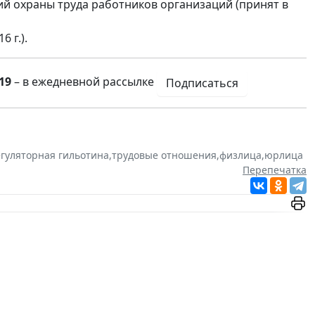
ий охраны труда работников организаций (принят в
 г.).
19
– в ежедневной рассылке
Подписаться
гуляторная гильотина
,
трудовые отношения
,
физлица
,
юрлица
Перепечатка