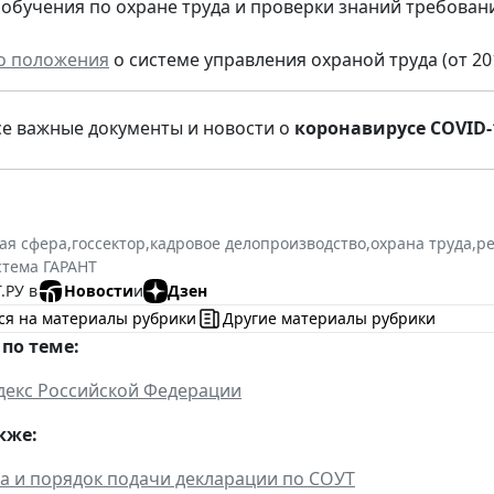
обучения по охране труда и проверки знаний требован
о положения
о системе управления охраной труда (от 2016
се важные документы и новости о
коронавирусе COVID-
ая сфера
,
госсектор
,
кадровое делопроизводство
,
охрана труда
,
ре
стема ГАРАНТ
.РУ в
Новости
и
Дзен
ся на материалы рубрики
Другие материалы рубрики
по теме:
декс Российской Федерации
кже:
 и порядок подачи декларации по СОУТ