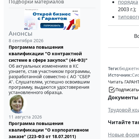
Подборки материалов
порядка
2003 г.);
типовог
Анонсы
В
8 сентября 2026
Программа повышения
квалификации "О контрактной
системе в сфере закупок" (44-ФЗ)"
Об актуальных изменениях в КС
Теги:
бюджетн
узнаете, став участником программы,
Источник:
Си
разработанной совместно с АО ''СБЕР
А". Слушателям, успешно освоившим
Читать ГАРАНТ
программу, выдаются удостоверения
Подписать
установленного образца.
Документы 
Трудовой ко
11 августа 2026
Читайте та
Программа повышения
квалификации "О корпоративном
Новые форма
заказе" (223-ФЗ от 18.07.2011)