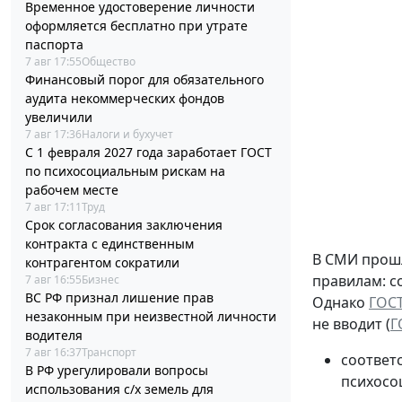
Временное удостоверение личности
оформляется бесплатно при утрате
паспорта
7 авг 17:55
Общество
Финансовый порог для обязательного
аудита некоммерческих фондов
увеличили
7 авг 17:36
Налоги и бухучет
С 1 февраля 2027 года заработает ГОСТ
по психосоциальным рискам на
рабочем месте
7 авг 17:11
Труд
Срок согласования заключения
контракта с единственным
В СМИ прошл
контрагентом сократили
правилам: с
7 авг 16:55
Бизнес
ВС РФ признал лишение прав
Однако
ГОСТ
незаконным при неизвестной личности
не вводит (
Г
водителя
7 авг 16:37
Транспорт
соответ
В РФ урегулировали вопросы
психосо
использования с/х земель для