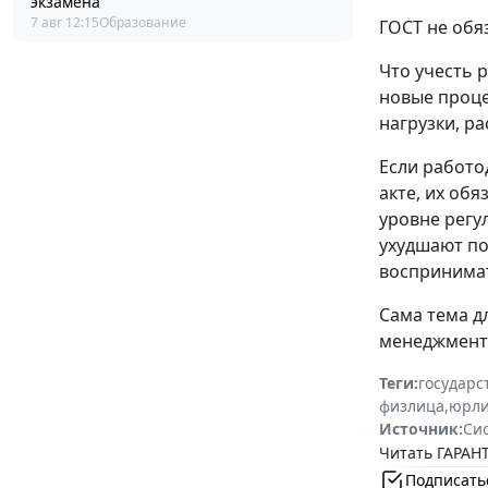
экзамена
7 авг 12:15
Образование
ГОСТ не обя
Что учесть 
новые проце
нагрузки, р
Если работо
акте, их об
уровне регу
ухудшают по
воспринимат
Сама тема д
менеджменту
Теги:
государс
физлица
,
юрл
Источник:
Си
Читать ГАРАНТ
Подписать