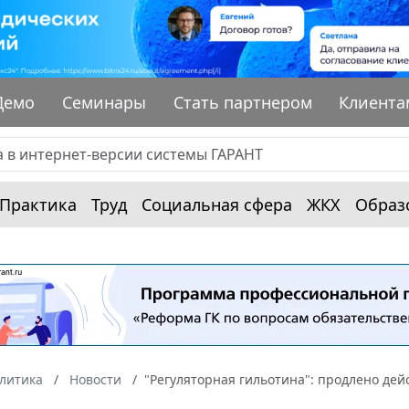
Демо
Семинары
Стать партнером
Клиента
Практика
Труд
Социальная сфера
ЖКХ
Образ
алитика
Новости
"Регуляторная гильотина": продлено дейс