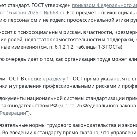
ет стандарт.
ГОСТ утвержден
приказом Федерального аг
т 16 июня 2026 г. № 668-ст
. Его предмет – психосоциаль
ию персоналом и не кодекс профессиональной этики ру
носит к психосоциальным рискам, в частности, чрезмер
ие ролей, недостаток самостоятельности и поддержки, 
ые изменения (см. п. 6.1.2.1.2, таблицы 1-3 ГОСТа).
ую очередь идет о том, как организация труда может вл
ли ГОСТ.
В сноске к
разделу 1
ГОСТ прямо указано, что с
нки и управления профессиональными рисками и проф
 документы национальной системы стандартизации прим
 законодательством РФ (
ч. 1 ст. 26
Федерального закона 
 Федерации
").
язательные нормы трудового законодательства и закон
. Во введении к стандарту прямо сказано, что управл