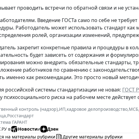
зывает проводить встречи по обратной связи и не уста
работодателям.
Введение ГОСТа само по себе не требуе
дуры. Работодатель может использовать стандарт как м
аспределения ролей, организации изменений, предупреж
датель закрепит конкретные правила и процедуры в к
язательность будет зависеть от содержания и формулиро
лирования можно внедрить обязательные стандарты, тр
ложение работников по сравнению с законодательством
ь именно как рекомендации. Это просто новый методич
ля российской системы стандартизации не новая:
ГОСТ Р
 психосоциального риска на рабочем месте действует с 
твенный контроль (надзор)
,
ИП
,
кадровое делопроизводство
,
МСБ
ица
,
Росстандарт
стема ГАРАНТ
.РУ в
Новости
и
Дзен
ся на материалы рубрики
Другие материалы рубрики