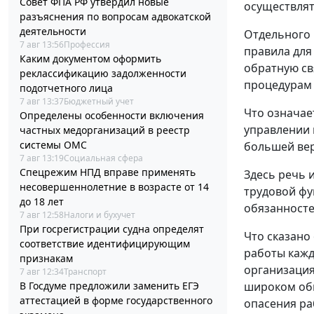
Совет ФПА РФ утвердил новые
осуществлят
разъяснения по вопросам адвокатской
деятельности
Отдельного 
7 авг 13:56
Профессия
правила для
Каким документом оформить
обратную св
реклассификацию задолженности
процедурам
подотчетного лица
7 авг 13:37
Бюджетный учет
Что означае
Определены особенности включения
управлении 
частных медорганизаций в реестр
системы ОМС
большей вер
7 авг 13:19
Социальная сфера
Спецрежим НПД вправе применять
Здесь речь 
несовершеннолетние в возрасте от 14
трудовой фу
до 18 лет
обязанносте
7 авг 12:58
Налоги и бухучет
При госрегистрации судна определят
Что сказано
соответствие идентифицирующим
работы кажд
признакам
организация
7 авг 12:34
Транспорт
В Госдуме предложили заменить ЕГЭ
широком обм
аттестацией в форме государственного
опасения ра