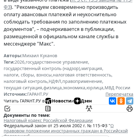
ФЗ
). "Рекомендуем своевременно производить
оплату авансовых платежей и неукоснительно
соблюдать требования по заполнению платежных
документов", – подчеркивается в публикации,
размещенной в официальном канале службы в
мессенджере "Макс".
Авторы:
Михаил Куканов
Теги:
2026
,
государственное управление
,
государственный контроль (надзор)
,
миграция
,
налоги, сборы, взносы
,
налоговая ответственность
,
налоговый контроль
,
НДФЛ
,
правоприменение
,
текущая ситуация
,
физлица
,
экономика
,
юрлица
,
МВД России
Источник:
ГАРАНТ.РУ
Перепечатка
Читать ГАРАНТ.РУ в
Новости
и
Дзен
Документы по теме:
Налоговый кодекс Российской Федерации
Федеральный закон от 25 июля 2002 г. № 115-ФЗ "
О
правовом положении иностранных граждан в Российской
Федерации
"