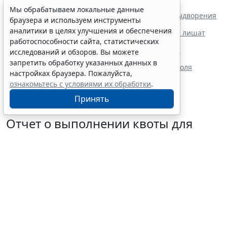
Читайте также:
Мы обрабатываем локальные данные
В России расширили перечень оснований для выдворения
браузера и используем инструменты
мигрантов из страны
аналитики в целях улучшения и обеспечения
Мигрантов с судимостью за любое преступление лишат
права на прием в гражданство
работоспособности сайта, статистических
Данные об иностранных гражданах без права на
исследований и обзоров. Вы можете
нахождение в РФ попадают в реестр
запретить обработку указанных данных в
В законодательство ввели особые правила контроля
настройках браузера. Пожалуйста,
доходов иностранных граждан
ознакомьтесь с условиями их обработки
.
Принять
Отчет о выполнении квоты для
приема на работу инвалидов надо
сдать до 12 октября
6 августа 2026 13:20
Труд