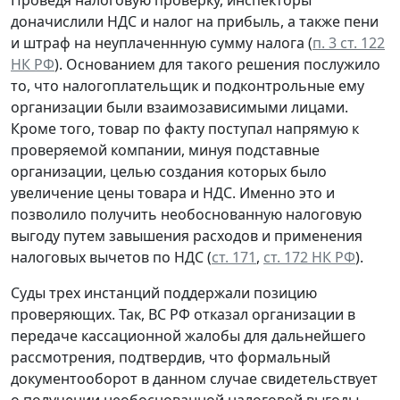
доначислили НДС и налог на прибыль, а также пени
и штраф на неуплаченнную сумму налога (
п. 3 ст. 122
НК РФ
). Основанием для такого решения послужило
то, что налогоплательщик и подконтрольные ему
организации были взаимозависимыми лицами.
Кроме того, товар по факту поступал напрямую к
проверяемой компании, минуя подставные
организации, целью создания которых было
увеличение цены товара и НДС. Именно это и
позволило получить необоснованную налоговую
выгоду путем завышения расходов и применения
налоговых вычетов по НДС (
ст. 171
,
ст. 172 НК РФ
).
Суды трех инстанций поддержали позицию
проверяющих. Так, ВС РФ отказал организации в
передаче кассационной жалобы для дальнейшего
рассмотрения, подтвердив, что формальный
документооборот в данном случае свидетельствует
о получении необоснованной налоговой выгоды