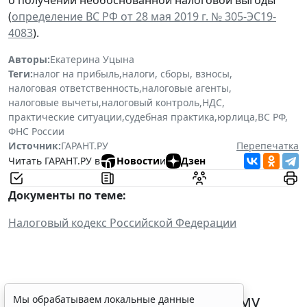
(
определение ВС РФ от 28 мая 2019 г. № 305-ЭС19-
4083
).
Авторы:
Екатерина Уцына
Теги:
налог на прибыль
,
налоги, сборы, взносы
,
налоговая ответственность
,
налоговые агенты
,
налоговые вычеты
,
налоговый контроль
,
НДС
,
практические ситуации
,
судебная практика
,
юрлица
,
ВС РФ
,
ФНС России
Источник:
ГАРАНТ.РУ
Перепечатка
Читать ГАРАНТ.РУ в
Новости
и
Дзен
Документы по теме:
Налоговый кодекс Российской Федерации
ФНС России рассказала малому
Мы обрабатываем локальные данные