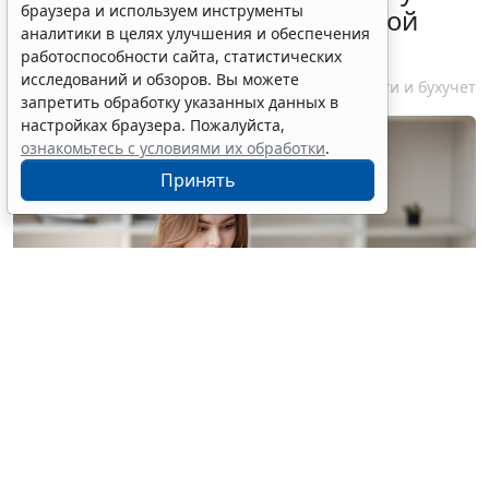
браузера и используем инструменты
бизнесу о порядке упрощенной
аналитики в целях улучшения и обеспечения
ликвидации компании
работоспособности сайта, статистических
исследований и обзоров. Вы можете
7 августа 2026 18:16
Налоги и бухучет
запретить обработку указанных данных в
настройках браузера. Пожалуйста,
ознакомьтесь с условиями их обработки
.
Принять
© treeratw/ Фотобанк 123RF.com
Налоговые органы на официальном сайте