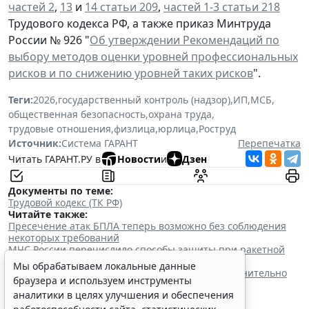
частей 2
,
13
и
14 статьи 209
,
частей 1-3 статьи 218
Трудового кодекса РФ, а также приказ Минтруда
России № 926 "
Об утверждении Рекомендаций по
выбору методов оценки уровней профессиональных
рисков и по снижению уровней таких рисков
".
Теги:
2026
,
государственный контроль (надзор)
,
ИП
,
МСБ
,
общественная безопасность
,
охрана труда
,
трудовые отношения
,
физлица
,
юрлица
,
Роструд
Источник:
Система ГАРАНТ
Перепечатка
Читать ГАРАНТ.РУ в
Новости
и
Дзен
Документы по теме:
Трудовой кодекс (ТК РФ)
Читайте также:
Пресечение атак БПЛА теперь возможно без соблюдения
некоторых требований
МЧС России перечислило способы защиты при ракетной
или беспилотной атаке
Мы обрабатываем локальные данные
Нефтяные платформы в Каспийском море дополнительно
браузера и используем инструменты
защитят от беспилотников
аналитики в целях улучшения и обеспечения
Исключение сведений об объектах с публичной
кадастровой карты урегулировали