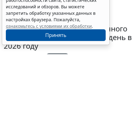
работоспособности сайта, статистических
исследований и обзоров. Вы можете
запретить обработку указанных данных в
настройках браузера. Пожалуйста,
ознакомьтесь с условиями их обработки
.
Предельный размер больничного
Принять
достигает почти 7 тыс. руб. в день в
2026 году
5 августа 2026 15:08
Труд
Популярно