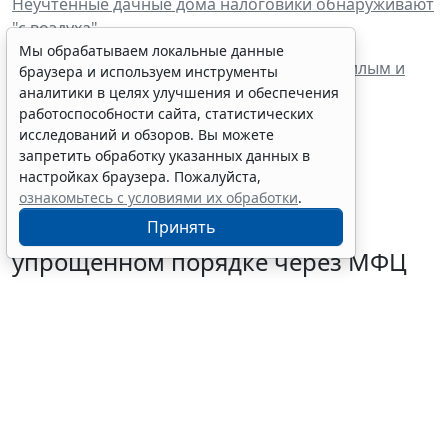
Неучтенные дачные дома налоговики обнаруживают
"с воздуха"
Мы обрабатываем локальные данные
Садовые и дачные домики приравняли к жилым и
браузера и используем инструменты
обложили налогом
аналитики в целях улучшения и обеспечения
работоспособности сайта, статистических
исследований и обзоров. Вы можете
запретить обработку указанных данных в
настройках браузера. Пожалуйста,
ознакомьтесь с условиями их обработки
.
Граждане могут запустить
Принять
процедуру банкротства в
упрощенном порядке через МФЦ
5 августа 2026 18:27
Налоги и бухучет