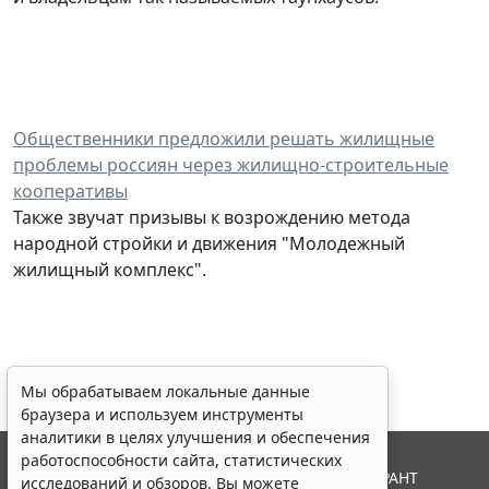
Общественники предложили решать жилищные
проблемы россиян через жилищно-строительные
кооперативы
Также звучат призывы к возрождению метода
народной стройки и движения "Молодежный
жилищный комплекс".
Мы обрабатываем локальные данные
браузера и используем инструменты
аналитики в целях улучшения и обеспечения
работоспособности сайта, статистических
© ООО "НПП "ГАРАНТ-СЕРВИС", 2026. Система ГАРАНТ
исследований и обзоров. Вы можете