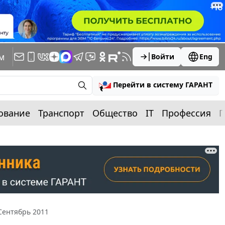
м
Войти
Eng
Перейти в систему ГАРАНТ
ование
Транспорт
Общество
IT
Профессия
П
Сентябрь 2011