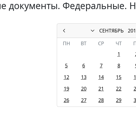
е документы. Федеральные. Н
СЕНТЯБРЬ
201
ПН
ВТ
СР
ЧТ
1
5
6
7
8
12
13
14
15
19
20
21
22
26
27
28
29