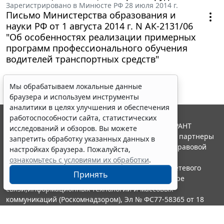
Зарегистрировано в Минюсте РФ 28 июля 2014 г.
Письмо Министерства образования и
науки РФ от 1 августа 2014 г. N АК-2131/06
"Об особенностях реализации примерных
программ профессионального обучения
водителей транспортных средств"
Мы обрабатываем локальные данные
браузера и используем инструменты
аналитики в целях улучшения и обеспечения
работоспособности сайта, статистических
© ООО "НПП "ГАРАНТ-СЕРВИС", 2026. Система ГАРАНТ
исследований и обзоров. Вы можете
выпускается с 1990 года. Компания "Гарант" и ее партнеры
запретить обработку указанных данных в
являются участниками Российской ассоциации правовой
настройках браузера. Пожалуйста,
информации ГАРАНТ.
ознакомьтесь с условиями их обработки
.
Портал ГАРАНТ.РУ зарегистрирован в качестве сетевого
Принять
издания Федеральной службой по надзору в сфере
связи,информационных технологий и массовых
коммуникаций (Роскомнадзором), Эл № ФС77-58365 от 18
июня 2014 года.