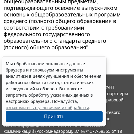
общеобразовательным предметам,
подтверждающего освоение выпускником
основных общеобразовательных программ
среднего (полного) общего образования в
соответствии с требованиями
федерального государственного
образовательного стандарта среднего
(полного) общего образования"
Мы обрабатываем локальные данные
браузера и используем инструменты
аналитики в целях улучшения и обеспечения
работоспособности сайта, статистических
© ООО "НПП "ГАРАНТ-СЕРВИС", 2026. Система ГАРАНТ
исследований и обзоров. Вы можете
выпускается с 1990 года. Компания "Гарант" и ее партнеры
запретить обработку указанных данных в
являются участниками Российской ассоциации правовой
настройках браузера. Пожалуйста,
информации ГАРАНТ.
ознакомьтесь с условиями их обработки
.
Портал ГАРАНТ.РУ зарегистрирован в качестве сетевого
Принять
издания Федеральной службой по надзору в сфере
связи,информационных технологий и массовых
коммуникаций (Роскомнадзором), Эл № ФС77-58365 от 18